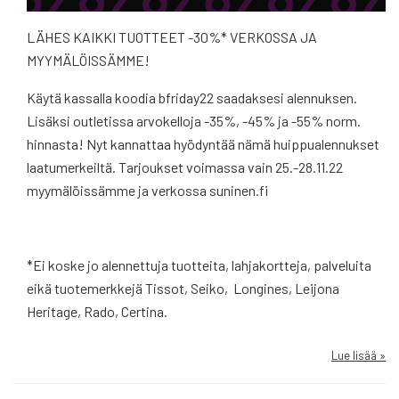
LÄHES KAIKKI TUOTTEET -30%* VERKOSSA JA
MYYMÄLÖISSÄMME!
Käytä kassalla koodia bfriday22 saadaksesi alennuksen.
Lisäksi outletissa arvokelloja -35%, -45% ja -55% norm.
hinnasta! Nyt kannattaa hyödyntää nämä huippualennukset
laatumerkeiltä. Tarjoukset voimassa vain 25.-28.11.22
myymälöissämme ja verkossa suninen.fi
*Ei koske jo alennettuja tuotteita, lahjakortteja, palveluita
eikä tuotemerkkejä Tissot, Seiko, Longines, Leijona
Heritage, Rado, Certina.
Lue lisää »