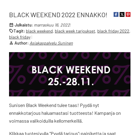
BLACK WEEKEND 2022 ENNAKKO!
Julkaistu:
marraskuu 16, 2022
Tagit:
black weekend
,
black week tarjoukset
,
black friday 2022
,
black friday
Author:
Asiakaspalvelu Suninen
Sunisen Black Weekend tulee taas! Pyydä nyt
ennakkotarjous haluamastasi tuotteesta! Kampanja on
voimassa valikoiduilla kellomerkeillä.
Klikkaa tuotesivulla "Pyydä tarjous"-painiketta ja saat