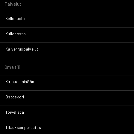
Palvelut
Kellohuolto
Kullanosto
Kaiverruspalvelut
Oma tili
Kirjaudu sisään
Ostoskori
Toivelista
Tilauksen peruutus