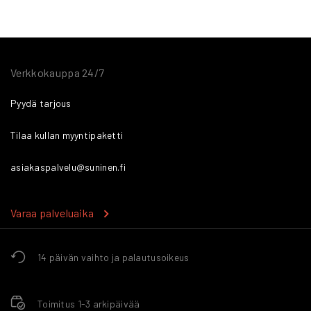
Verkkokauppa 24/7
Pyydä tarjous
Tilaa kullan myyntipaketti
asiakaspalvelu@suninen.fi
Varaa palveluaika
14 päivän vaihto ja palautusoikeus
Toimitus 1-3 arkipäivää