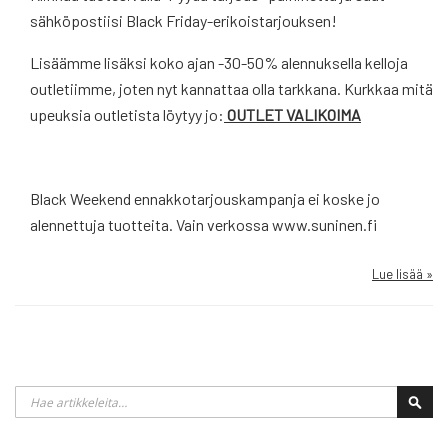
sähköpostiisi Black Friday-erikoistarjouksen!
Lisäämme lisäksi koko ajan -30-50% alennuksella kelloja
outletiimme, joten nyt kannattaa olla tarkkana. Kurkkaa mitä
upeuksia outletista löytyy jo:
OUTLET VALIKOIMA
Black Weekend ennakkotarjouskampanja ei koske jo
alennettuja tuotteita. Vain verkossa www.suninen.fi
Lue lisää »
Haku
Hak