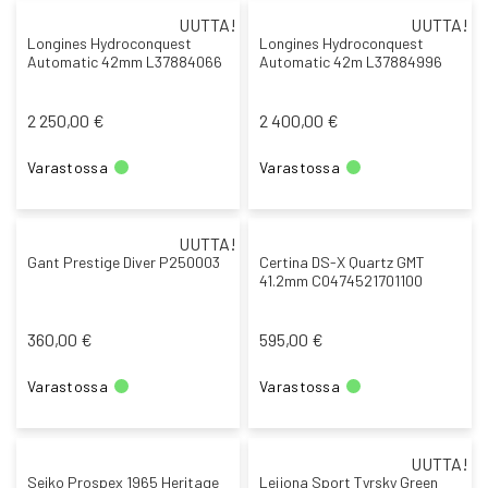
UUTTA!
UUTTA!
Longines Hydroconquest
Longines Hydroconquest
Automatic 42mm L37884066
Automatic 42m L37884996
2 250,00 €
2 400,00 €
Varastossa
Varastossa
UUTTA!
Gant Prestige Diver P250003
Certina DS-X Quartz GMT
41.2mm C0474521701100
360,00 €
595,00 €
Varastossa
Varastossa
UUTTA!
Seiko Prospex 1965 Heritage
Leijona Sport Tyrsky Green