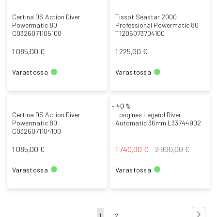
Certina DS Action Diver
Tissot Seastar 2000
Powermatic 80
Professional Powermatic 80
C0326071105100
T1206073704100
1 085,00 €
1 225,00 €
Varastossa
Varastossa
- 40 %
Certina DS Action Diver
Longines Legend Diver
Powermatic 80
Automatic 36mm L33744902
C0326071104100
Tarjoushinta
1 085,00 €
1 740,00 €
2 900,00 €
Varastossa
Varastossa
S
S
Sivu
You're
Sivu
1
2