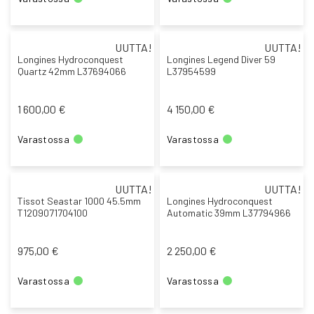
UUTTA!
UUTTA!
Longines Hydroconquest
Longines Legend Diver 59
Quartz 42mm L37694066
L37954599
1 600,00 €
4 150,00 €
Varastossa
Varastossa
UUTTA!
UUTTA!
Tissot Seastar 1000 45.5mm
Longines Hydroconquest
T1209071704100
Automatic 39mm L37794966
975,00 €
2 250,00 €
Varastossa
Varastossa