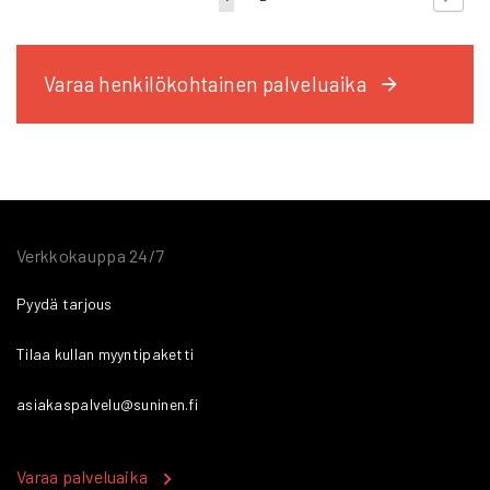
currently
reading
Varaa henkilökohtainen palveluaika
page
Verkkokauppa 24/7
Pyydä tarjous
Tilaa kullan myyntipaketti
asiakaspalvelu@suninen.fi
Varaa palveluaika