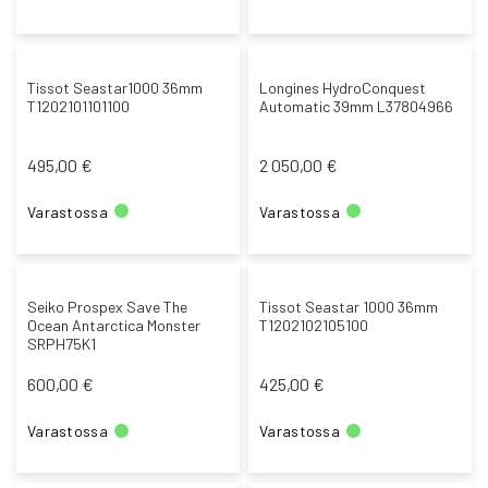
Tissot Seastar1000 36mm
Longines HydroConquest
T1202101101100
Automatic 39mm L37804966
495,00 €
2 050,00 €
Varastossa
Varastossa
Seiko Prospex Save The
Tissot Seastar 1000 36mm
Ocean Antarctica Monster
T1202102105100
SRPH75K1
600,00 €
425,00 €
Varastossa
Varastossa