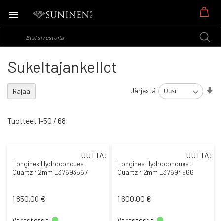
Os
Sukeltajankellot
As
Järjestä
Rajaa
no
jä
Tuotteet
1
-
50
/
68
UUTTA!
UUTTA!
Longines Hydroconquest
Longines Hydroconquest
Quartz 42mm L37693567
Quartz 42mm L37694566
1 850,00 €
1 600,00 €
Varastossa
Varastossa