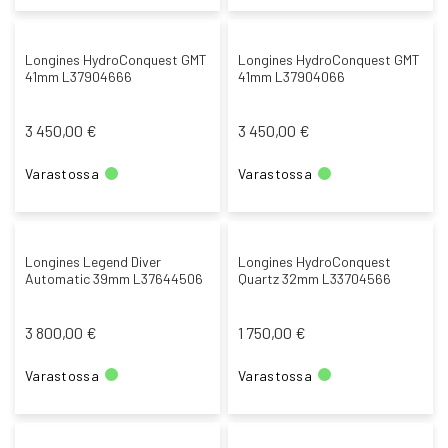
Longines HydroConquest GMT
Longines HydroConquest GMT
41mm L37904666
41mm L37904066
3 450,00 €
3 450,00 €
Varastossa
Varastossa
Longines Legend Diver
Longines HydroConquest
Automatic 39mm L37644506
Quartz 32mm L33704566
3 800,00 €
1 750,00 €
Varastossa
Varastossa