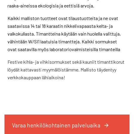
raaka-aineissa ekologisia ja eettisiä arvoja.
Kaikki malliston tuotteet ovat tilaustuotteita ja ne ovat
saatavissa 14 tai 18 karaatin nikkelivapaasta kelta- ja
valkokullasta. Timantteina käytään vain huolella valittuja,
vähintään W/SI1 laatuisia timantteja. Kaikki sormukset
ovat saatavilla myös laboratoriovalmisteisilla timanteilla
Festive kihla- ja vihkisormukset sekä kauniit timanttikorut
löydät kattavasti myymälöistämme. Mallisto täydentyy
verkkokauppaan lähiaikoina!
Varaa henkilökohtainen palveluaika