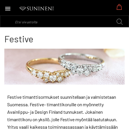
Os
Festive
Festive timanttisormukset suunnitellaan ja valmistetaan
Suomessa. Festive- timanttikoruille on myönnetty
Avainlippu- ja Design Finland tunnukset. Jokainen
timanttikoru on yksilö, jolle Festive myöntää laatutakuun.
Yritys vaalii kaikessa toiminnassassaan ja käyttämissään