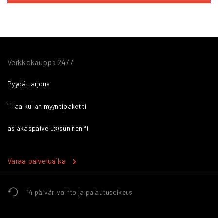
Verkkokauppa 24/7
Pyydä tarjous
Tilaa kullan myyntipaketti
asiakaspalvelu@suninen.fi
Varaa palveluaika
14 päivän vaihto ja palautusoikeus