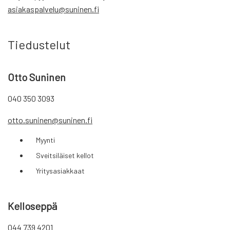
asiakaspalvelu@suninen.fi
Tiedustelut
Otto Suninen
040 350 3093
otto.suninen@suninen.fi
Myynti
Sveitsiläiset kellot
Yritysasiakkaat
Kelloseppä
044 739 4201