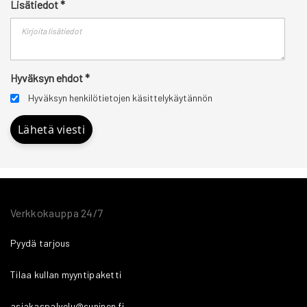
Lisätiedot
*
Hyväksyn ehdot
*
Hyväksyn henkilötietojen käsittelykäytännön
Lähetä viesti
Verkkokauppa 24/7
Pyydä tarjous
Tilaa kullan myyntipaketti
asiakaspalvelu@suninen.fi