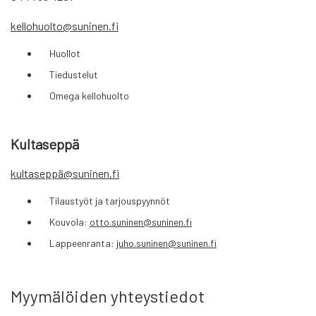
kellohuolto@suninen.fi
Huollot
Tiedustelut
Omega kellohuolto
Kultaseppä
kultaseppä@suninen.fi
Tilaustyöt ja tarjouspyynnöt
Kouvola:
otto.suninen@suninen.fi
Lappeenranta:
juho.suninen@suninen.fi
Myymälöiden yhteystiedot