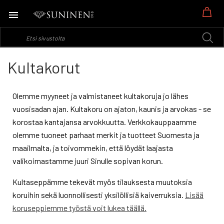
Os
Kultakorut
Olemme myyneet ja valmistaneet kultakoruja jo lähes
vuosisadan ajan. Kultakoru on ajaton, kaunis ja arvokas - se
korostaa kantajansa arvokkuutta. Verkkokauppaamme
olemme tuoneet parhaat merkit ja tuotteet Suomesta ja
maailmalta, ja toivommekin, että löydät laajasta
valikoimastamme juuri Sinulle sopivan korun.
Kultaseppämme tekevät myös tilauksesta muutoksia
koruihin sekä luonnollisesti yksilöllisiä kaiverruksia.
Lisää
koruseppiemme työstä voit lukea täällä.