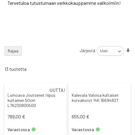
Tervetuloa tutustumaan verkkokauppamme valikoimiin!
As
Järjestä
Rajaa
no
jä
13
tuotetta
UUTTA!
Lumoava Joutsenet riipus
Kalevala Valoisa kultaiset
kultainen 50cm
korvakorut 14K 1669482T
L76230800500
789,00 €
655,00 €
Varastossa
Varastossa