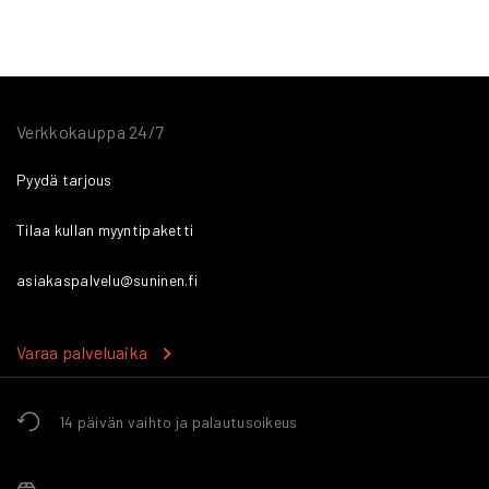
Verkkokauppa 24/7
Pyydä tarjous
Tilaa kullan myyntipaketti
asiakaspalvelu@suninen.fi
Varaa palveluaika
14 päivän vaihto ja palautusoikeus