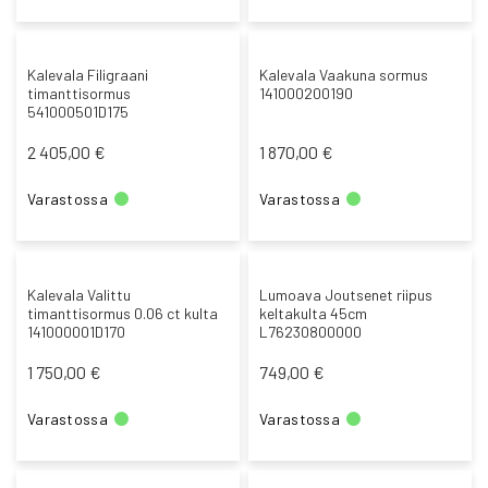
Kalevala Filigraani
Kalevala Vaakuna sormus
timanttisormus
141000200190
541000501D175
2 405,00 €
1 870,00 €
Varastossa
Varastossa
Kalevala Valittu
Lumoava Joutsenet riipus
timanttisormus 0.06 ct kulta
keltakulta 45cm
141000001D170
L76230800000
1 750,00 €
749,00 €
Varastossa
Varastossa