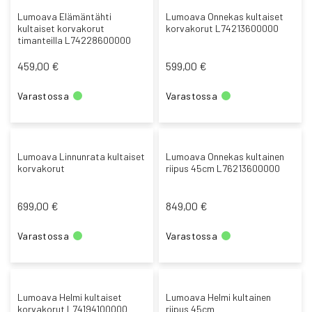
Lumoava Elämäntähti
Lumoava Onnekas kultaiset
kultaiset korvakorut
korvakorut L74213600000
timanteilla L74228600000
459,00 €
599,00 €
Varastossa
Varastossa
Lumoava Linnunrata kultaiset
Lumoava Onnekas kultainen
korvakorut
riipus 45cm L76213600000
699,00 €
849,00 €
Varastossa
Varastossa
Lumoava Helmi kultaiset
Lumoava Helmi kultainen
korvakorut L74194100000
riipus 45cm