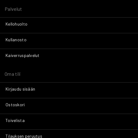
Palvelut
Kellohuolto
Kullanosto
Kaiverruspalvelut
Oma tili
Kirjaudu sisään
Ostoskori
Toivelista
Tilauksen peruutus