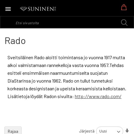
Os
Rado
Sveitsiläinen Rado aloitti toimintansa jo vuonna 1917 mutta
alkoi valmistamaan rannekelloja vasta vuonna 1957.Tehdas
esitteli ensimmäisen naarmuuntumiselta suojatun
DiaStarinsa jo vuonna 1962. Rado on tullut tunnetuksi
korkeasta designistaan ja upeista keraamisista kelloistaan.
Lisätietoja löydät Radon sivuilta:
http://www.rado.com/
As
Järjestä
Rajaa