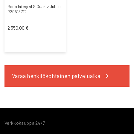
Rado Integral S Quartz Jubile
R20613712
2 550,00 €
Varaa henkilökohtainen palveluaika
Verkkokauppa 24/7