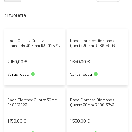
no
jä
31
tuotetta
Rado Centrix Quartz
Rado Florence Diamonds
Diamonds 30.5mm R30025712
Quartz 30mm R48915903
2 150,00 €
1 650,00 €
Varastossa
Varastossa
Rado Florence Quartz 30mm
Rado Florence Diamonds
R48913023
Quartz 30mm R48913743
1 150,00 €
1 550,00 €