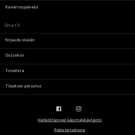
Kaiverruspalvelut
Oma tili
Kirjaudu sisään
Ostoskori
Toivelista
Tilauksen peruutus
Henkilötietojen käsittelykäytäntö
Rekisteriseloste