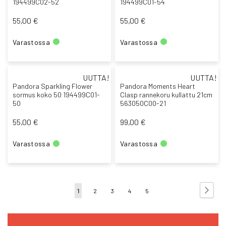
194499C02-52
194499C01-54
55,00 €
55,00 €
Varastossa
Varastossa
UUTTA!
UUTTA!
Pandora Sparkling Flower
Pandora Moments Heart
sormus koko 50 194499C01-
Clasp rannekoru kullattu 21cm
50
563050C00-21
55,00 €
99,00 €
Varastossa
Varastossa
S
S
Sivu
You're
Sivu
Sivu
Sivu
Sivu
1
2
3
4
5
currently
reading