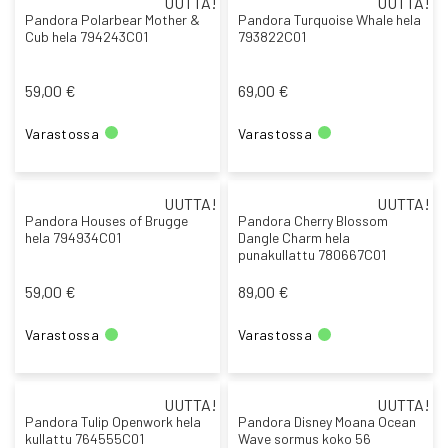
UUTTA!
UUTTA!
Pandora Polarbear Mother &
Pandora Turquoise Whale hela
Cub hela 794243C01
793822C01
59,00 €
69,00 €
Varastossa
Varastossa
UUTTA!
UUTTA!
Pandora Houses of Brugge
Pandora Cherry Blossom
hela 794934C01
Dangle Charm hela
punakullattu 780667C01
59,00 €
89,00 €
Varastossa
Varastossa
UUTTA!
UUTTA!
Pandora Tulip Openwork hela
Pandora Disney Moana Ocean
kullattu 764555C01
Wave sormus koko 56