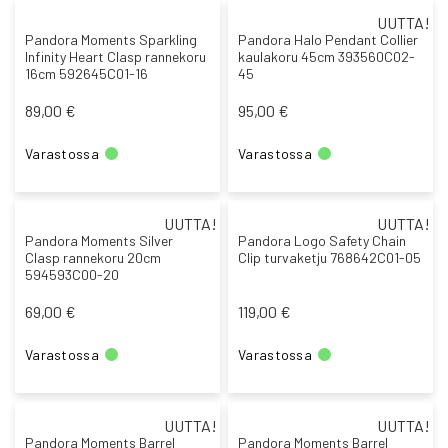
UUTTA!
Pandora Moments Sparkling
Pandora Halo Pendant Collier
Infinity Heart Clasp rannekoru
kaulakoru 45cm 393560C02-
16cm 592645C01-16
45
89,00 €
95,00 €
Varastossa
Varastossa
UUTTA!
UUTTA!
Pandora Moments Silver
Pandora Logo Safety Chain
Clasp rannekoru 20cm
Clip turvaketju 768642C01-05
594593C00-20
69,00 €
119,00 €
Varastossa
Varastossa
UUTTA!
UUTTA!
Pandora Moments Barrel
Pandora Moments Barrel