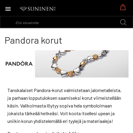
Os
Pandora korut
Tanskalaiset Pandora-korut valmistetaan jalometalleista,
ja parhaan lopputuloksen saamiseksi korut viimeistellään
käsin.
Valikoimasta löytyy sopiva hela symboloimaan
jokaista tärkeää hetkeäsi. Voit koota itsellesi upean ja
uniikin korun yhdistelemällä eri tyylejä ja materiaaleja!