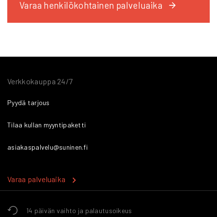
Varaa henkilökohtainen palveluaika
page
Verkkokauppa 24/7
Pyydä tarjous
Tilaa kullan myyntipaketti
asiakaspalvelu@suninen.fi
Varaa palveluaika
14 päivän vaihto ja palautusoikeus