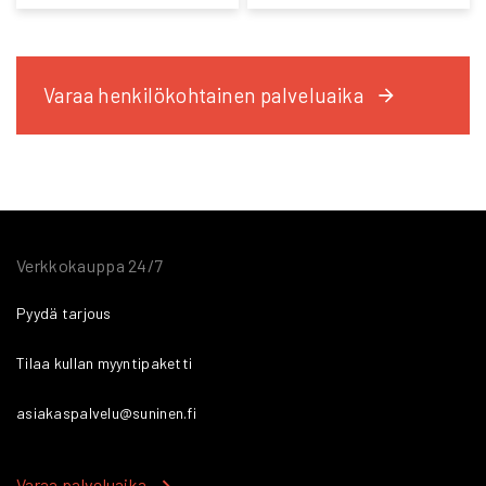
Varaa henkilökohtainen palveluaika
Verkkokauppa 24/7
Pyydä tarjous
Tilaa kullan myyntipaketti
asiakaspalvelu@suninen.fi
Varaa palveluaika