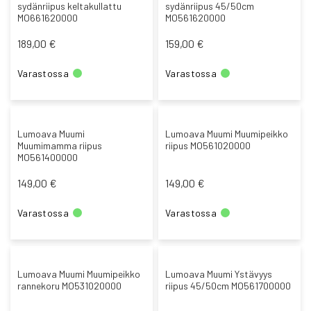
sydänriipus keltakullattu
sydänriipus 45/50cm
MO661620000
MO561620000
189,00 €
159,00 €
Varastossa
Varastossa
Lumoava Muumi
Lumoava Muumi Muumipeikko
Muumimamma riipus
riipus MO561020000
MO561400000
149,00 €
149,00 €
Varastossa
Varastossa
Lumoava Muumi Muumipeikko
Lumoava Muumi Ystävyys
rannekoru MO531020000
riipus 45/50cm MO561700000