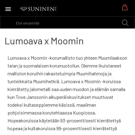
Os
Lumoava x Moomin
Lumoava x Moomin -korumallisto tuo yhteen Muumilaakson
taian ja suomalaisen korumuotoilun.​ Olemme ikuistaneet
malliston koruihin rakastetuimpia Muumihahmoja ja
tunteikkaita Muumihetkiä.​ Lumoava x Moomin -koruissa
kierrätetty jalometalli saa uuden muodon ja elämän samalla
kun Tove Janssonin alkuperäiskuvitukset muuttuvat
todeksi kultaseppiemme käsissä, maailman
pohjoisimmassa korutehtaassa Kuopiossa.
Hopeakoruissa käytetään 93-prosenttisesti kierrätettyä
hopeaa ja kultakoruissa 99-prosenttisesti kierrätettyä