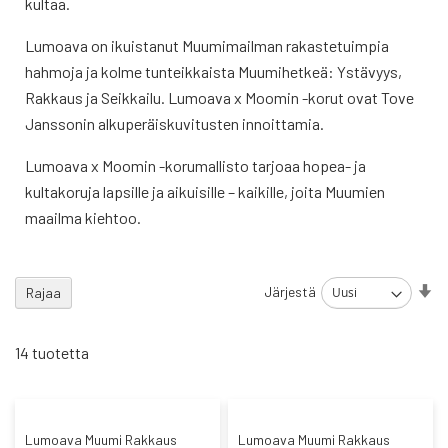
kultaa.
Lumoava on ikuistanut Muumimailman rakastetuimpia
hahmoja ja kolme tunteikkaista Muumihetkeä: Ystävyys,
Rakkaus ja Seikkailu. Lumoava x Moomin -korut ovat Tove
Janssonin alkuperäiskuvitusten innoittamia.
Lumoava x Moomin -korumallisto tarjoaa hopea- ja
kultakoruja lapsille ja aikuisille – kaikille, joita Muumien
maailma kiehtoo.
As
Järjestä
Rajaa
no
jä
14
tuotetta
Lumoava Muumi Rakkaus
Lumoava Muumi Rakkaus