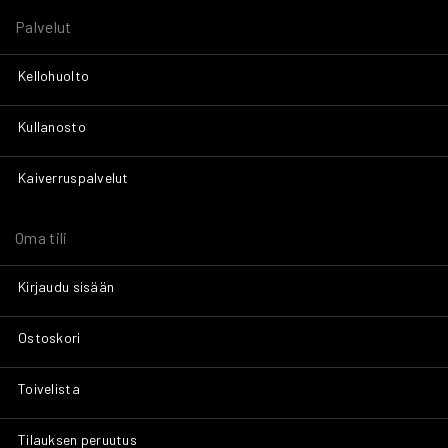
Palvelut
Kellohuolto
Kullanosto
Kaiverruspalvelut
Oma tili
Kirjaudu sisään
Ostoskori
Toivelista
Tilauksen peruutus