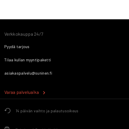
Verkkokauppa 24/7
Pyydä tarjous
Tilaa kullan myyntipaketti
asiakaspalvelu@suninen.fi
Varaa palveluaika
14 päivän vaihto ja palautusoikeus