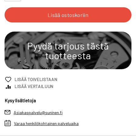
Lisää ostoskoriin
Pyydä tarjous tästä
tuotteesta
LISÄÄ TOIVELISTAAN
LISÄÄ VERTAILUUN
Kysy lisätietoja
Asiakaspalvelu@suninen.fi
Varaa henkilökohtainen palveluaika