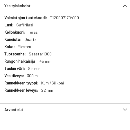
Yksityiskohdat
Yksityiskohdat
T1209071704100
Safiirilasi
Teräs
Quartz
Miesten
Seastar1000
45 mm
Sininen
300 m
Kumi/Silikoni
22 mm
Arvostelut