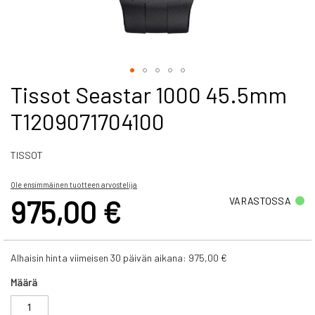
Skip
Tissot Seastar 1000 45.5mm
to
T1209071704100
the
beginning
of
TISSOT
the
images
gallery
Ole ensimmäinen tuotteen arvostelija
975,00 €
VARASTOSSA
Alhaisin hinta viimeisen 30 päivän aikana:
975,00 €
Määrä