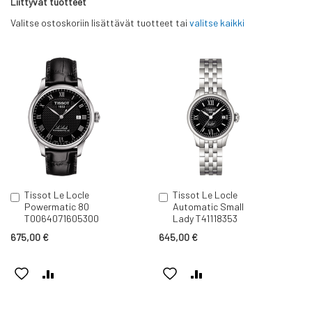
Liittyvät tuotteet
Valitse ostoskoriin lisättävät tuotteet tai
valitse kaikki
Tissot Le Locle
Tissot Le Locle
Lisää
Lisää
Powermatic 80
Automatic Small
ostoskoriin
ostoskoriin
T0064071605300
Lady T41118353
675,00 €
645,00 €
LISÄÄ
LISÄÄ
LISÄÄ
LISÄÄ
TOIVELISTAAN
VERTAILUUN
TOIVELISTAAN
VERTAILUUN