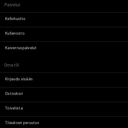
Palvelut
Kellohuolto
Kullanosto
Kaiverruspalvelut
Oma tili
Kirjaudu sisään
Ostoskori
Toivelista
Tilauksen peruutus