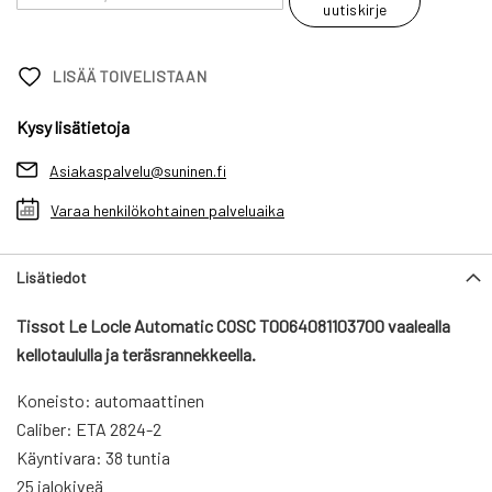
uutiskirje
LISÄÄ TOIVELISTAAN
Kysy lisätietoja
Asiakaspalvelu@suninen.fi
Varaa henkilökohtainen palveluaika
Lisätiedot
Tissot Le Locle Automatic COSC T0064081103700 vaalealla
kellotaululla ja teräsrannekkeella.
Koneisto: automaattinen
Caliber: ETA 2824-2
Käyntivara: 38 tuntia
25 jalokiveä