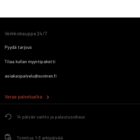
Verkkokauppa 24/7
Pyydä tarjous
Tilaa kullan myyntipaketti
asiakaspalvelu@suninen.fi
Varaa palveluaika
14 päivän vaihto ja palautusoikeus
Toimitus 1-3 arkipäivää