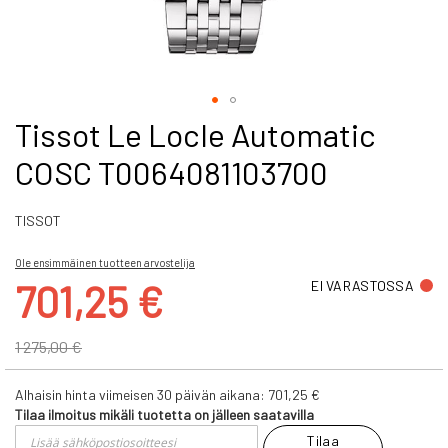
Skip
Tissot Le Locle Automatic
to
COSC T0064081103700
the
beginning
of
TISSOT
the
images
gallery
Ole ensimmäinen tuotteen arvostelija
Tarjoushinta
701,25 €
EI VARASTOSSA
1 275,00 €
Alhaisin hinta viimeisen 30 päivän aikana:
701,25 €
Tilaa ilmoitus mikäli tuotetta on jälleen saatavilla
Tilaa