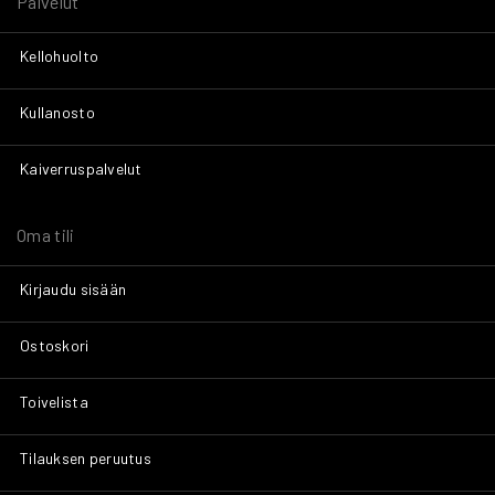
Palvelut
Kellohuolto
Kullanosto
Kaiverruspalvelut
Oma tili
Kirjaudu sisään
Ostoskori
Toivelista
Tilauksen peruutus