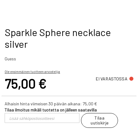
Skip
Sparkle Sphere necklace
to
silver
the
beginning
of
Guess
the
images
gallery
Ole ensimmäinen tuotteen arvostelija
75,00 €
EI VARASTOSSA
Alhaisin hinta viimeisen 30 päivän aikana:
75,00 €
Tilaa ilmoitus mikäli tuotetta on jälleen saatavilla
Tilaa
uutiskirje