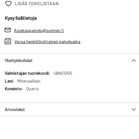
LISÄÄ TOIVELISTAAN
Kysy lisätietoja
Asiakaspalvelu@suninen.fi
Varaa henkilökohtainen palveluaika
Yksityiskohdat
Yksityiskohdat
UBN31305
Mineraalilasi
Quartz
Arvostelut