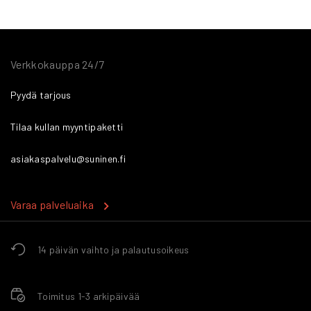
Verkkokauppa 24/7
Pyydä tarjous
Tilaa kullan myyntipaketti
asiakaspalvelu@suninen.fi
Varaa palveluaika
14 päivän vaihto ja palautusoikeus
Toimitus 1-3 arkipäivää