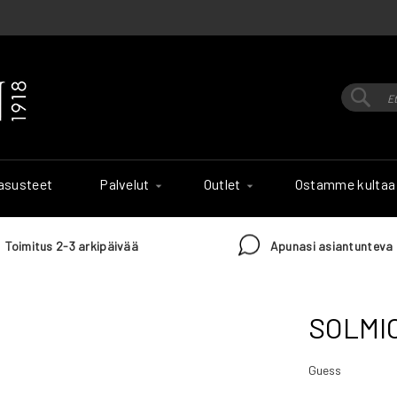
Hak
Haku
 asusteet
Palvelut
Outlet
Ostamme kultaa
Toimitus 2-3 arkipäivää
Apunasi asiantunteva 
SOLMI
Guess