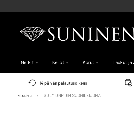
Skip
to
Content
Merkit
Kellot
Korut
Laukut ja
14 päivän palautusoikeus
Etusivu
SOLMIONPIDIN SUOMILEIJONA
Skip
to
the
end
of