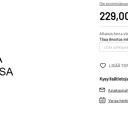
Ole ensimmäinen
229,0
Alhaisin hinta v
Tilaa ilmoitus mi
LISÄÄ TO
Kysy lisätietoj
Asiakaspal
Varaa henki