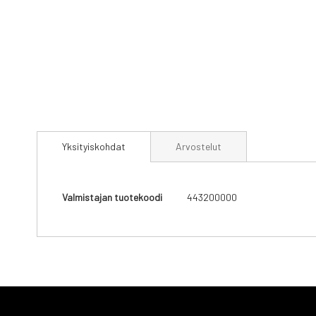
Skip
to
Yksityiskohdat
Arvostelut
the
beginning
of
the
Yksityiskohdat
Valmistajan tuotekoodi
443200000
images
gallery