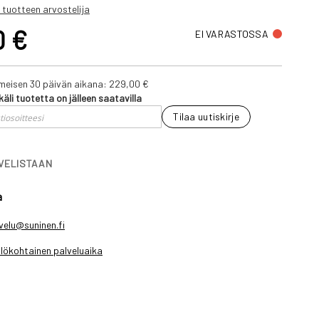
 tuotteen arvostelija
0 €
EI VARASTOSSA
iimeisen 30 päivän aikana:
229,00 €
käli tuotetta on jälleen saatavilla
Tilaa uutiskirje
IVELISTAAN
a
velu@suninen.fi
lökohtainen palveluaika