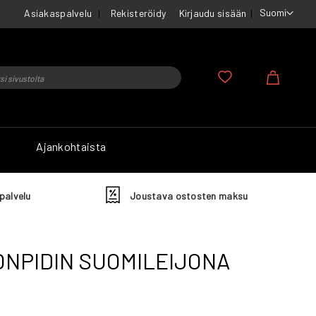
Suomi
Asiakaspalvelu
Rekisteröidy
Kirjaudu sisään
u
Ostosko
Ajankohtaista
palvelu
Joustava ostosten maksu
ONPIDIN SUOMILEIJONA