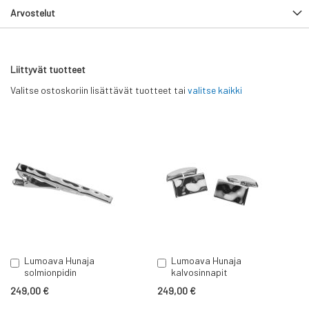
Arvostelut
Liittyvät tuotteet
Valitse ostoskoriin lisättävät tuotteet tai
valitse kaikki
Lumoava Hunaja
Lumoava Hunaja
Lisää
Lisää
solmionpidin
kalvosinnapit
ostoskoriin
ostoskoriin
249,00 €
249,00 €