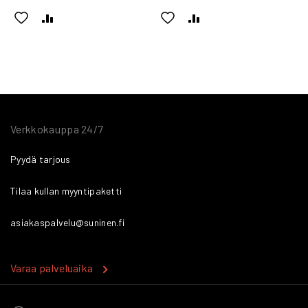
LISÄÄ
LISÄÄ
LISÄÄ
LISÄÄ
TOIVELISTAAN
VERTAILUUN
TOIVELISTAAN
VERTAILUUN
Verkkokauppa 24/7
Pyydä tarjous
Tilaa kullan myyntipaketti
asiakaspalvelu@suninen.fi
Varaa palveluaika