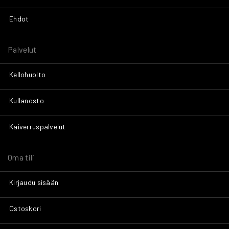
Ehdot
Palvelut
Kellohuolto
Kullanosto
Kaiverruspalvelut
Oma tili
Kirjaudu sisään
Ostoskori