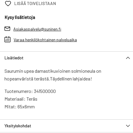
LISÄÄ TOIVELISTAAN
Kysy lisätietoja
Asiakaspalvelu@suninen.fi
Varaa henkilökohtainen palveluaika
Lisätiedot
Saurumin upea damastikuvioinen solmioneula on
hopeanväristä terästä.Täydellinen lahjaidea!
Tuotenumero: 341500000
Materiaali: Teräs
Mitat: 65x6mm
Yksityiskohdat