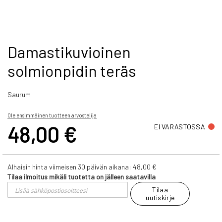
Skip
Damastikuvioinen
to
solmionpidin teräs
the
beginning
of
Saurum
the
images
gallery
Ole ensimmäinen tuotteen arvostelija
48,00 €
EI VARASTOSSA
Alhaisin hinta viimeisen 30 päivän aikana:
48,00 €
Tilaa ilmoitus mikäli tuotetta on jälleen saatavilla
Tilaa
uutiskirje