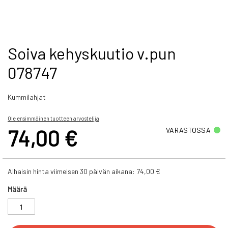
Skip
Soiva kehyskuutio v.pun
to
078747
the
beginning
of
Kummilahjat
the
images
gallery
Ole ensimmäinen tuotteen arvostelija
74,00 €
VARASTOSSA
Alhaisin hinta viimeisen 30 päivän aikana:
74,00 €
Määrä