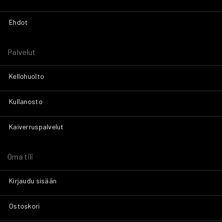
Ehdot
Palvelut
Kellohuolto
Kullanosto
Kaiverruspalvelut
Oma tili
Kirjaudu sisään
Ostoskori