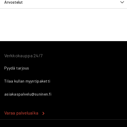
Arvostelut
Verkkokauppa 24/7
Pyydä tarjous
Tilaa kullan myyntipaketti
asiakaspalvelu@suninen.fi
Varaa palveluaika