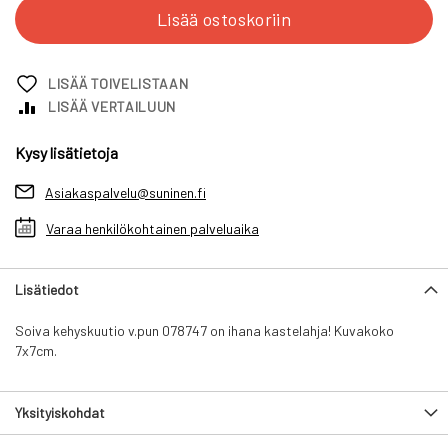
Lisää ostoskoriin
LISÄÄ TOIVELISTAAN
LISÄÄ VERTAILUUN
Kysy lisätietoja
Asiakaspalvelu@suninen.fi
Varaa henkilökohtainen palveluaika
Lisätiedot
Soiva kehyskuutio v.pun 078747 on ihana kastelahja! Kuvakoko
7x7cm.
Yksityiskohdat