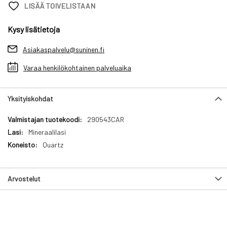
LISÄÄ TOIVELISTAAN
Kysy lisätietoja
Asiakaspalvelu@suninen.fi
Varaa henkilökohtainen palveluaika
Yksityiskohdat
Yksityiskohdat
290543CAR
Mineraalilasi
Quartz
Arvostelut