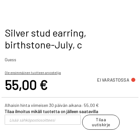
Skip
Silver stud earring,
to
birthstone-July, c
the
beginning
of
Guess
the
images
gallery
Ole ensimmäinen tuotteen arvostelija
55,00 €
EI VARASTOSSA
Alhaisin hinta viimeisen 30 päivän aikana:
55,00 €
Tilaa ilmoitus mikäli tuotetta on jälleen saatavilla
Tilaa
uutiskirje