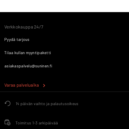
Verkkokauppa 24/7
Pyydä tarjous
Tilaa kullan myyntipaketti
asiakaspalvelu@suninen.fi
Varaa palveluaika
14 päivän vaihto ja palautusoikeus
Toimitus 1-3 arkipäivää