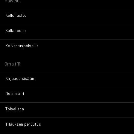
Palvelut
Kellohuolto
Kullanosto
Kaiverruspalvelut
Oma tili
Kirjaudu sisään
Ostoskori
Toivelista
Tilauksen peruutus