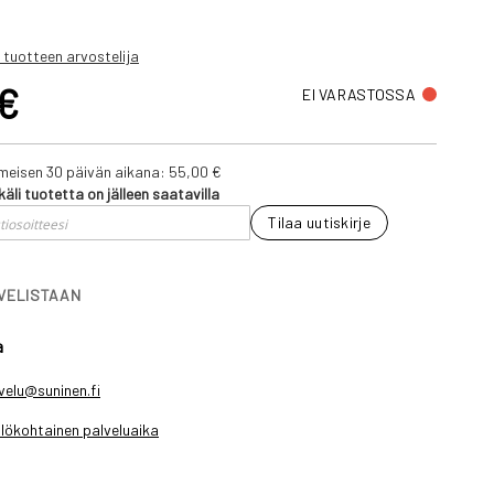
 tuotteen arvostelija
 €
EI VARASTOSSA
iimeisen 30 päivän aikana:
55,00 €
käli tuotetta on jälleen saatavilla
Tilaa uutiskirje
IVELISTAAN
a
velu@suninen.fi
lökohtainen palveluaika