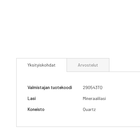
Skip
to
Yksityiskohdat
Arvostelut
the
beginning
of
the
Yksityiskohdat
Valmistajan tuotekoodi
290543TQ
images
gallery
Lasi
Mineraalilasi
Koneisto
Quartz