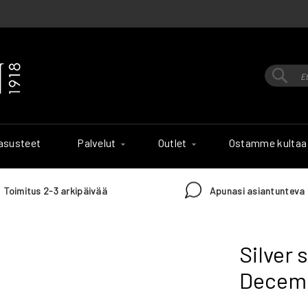
Hak
Haku
 asusteet
Palvelut
Outlet
Ostamme kultaa
Toimitus 2-3 arkipäivää
Apunasi asiantunteva 
Silver 
Decem