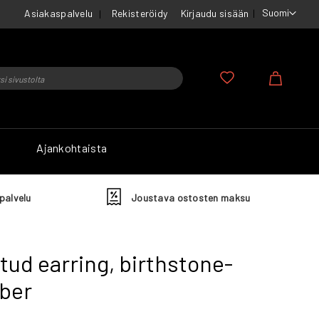
Suomi
Asiakaspalvelu
Rekisteröidy
Kirjaudu sisään
u
Ostosko
Ajankohtaista
palvelu
Joustava ostosten maksu
stud earring, birthstone-
ber