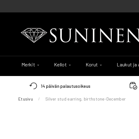
Skip
to
Content
Merkit
Kellot
Korut
Laukut ja
14 päivän palautusoikeus
Etusivu
Silver stud earring, birthstone-December
Skip
to
the
end
of