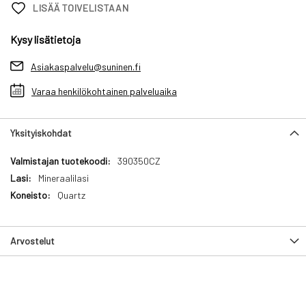
LISÄÄ TOIVELISTAAN
Kysy lisätietoja
Asiakaspalvelu@suninen.fi
Varaa henkilökohtainen palveluaika
Yksityiskohdat
Yksityiskohdat
390350CZ
Mineraalilasi
Quartz
Arvostelut