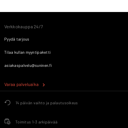
Verkkokauppa 24/7
Pyydä tarjous
Tilaa kullan myyntipaketti
asiakaspalvelu@suninen.fi
Varaa palveluaika
14 päivän vaihto ja palautusoikeus
Toimitus 1-3 arkipäivää