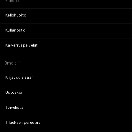
Palvelut
Kellohuolto
Kullanosto
Kaiverruspalvelut
Oma tili
Kirjaudu sisään
Ostoskori
Toivelista
Tilauksen peruutus