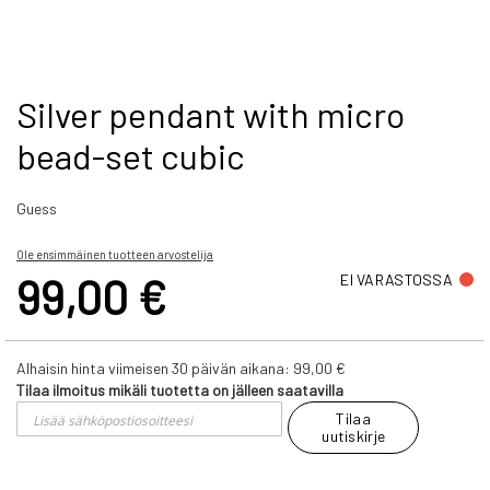
Skip
Silver pendant with micro
to
bead-set cubic
the
beginning
of
Guess
the
images
gallery
Ole ensimmäinen tuotteen arvostelija
99,00 €
EI VARASTOSSA
Alhaisin hinta viimeisen 30 päivän aikana:
99,00 €
Tilaa ilmoitus mikäli tuotetta on jälleen saatavilla
Tilaa
uutiskirje