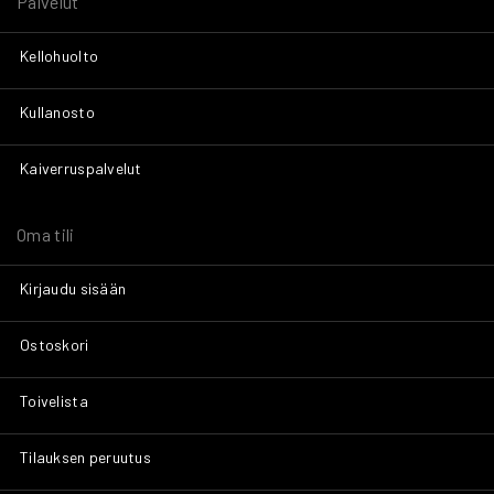
Palvelut
Kellohuolto
Kullanosto
Kaiverruspalvelut
Oma tili
Kirjaudu sisään
Ostoskori
Toivelista
Tilauksen peruutus