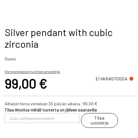
Skip
Silver pendant with cubic
to
zirconia
the
beginning
of
Guess
the
images
gallery
Ole ensimmäinen tuotteen arvostelija
99,00 €
EI VARASTOSSA
Alhaisin hinta viimeisen 30 päivän aikana:
99,00 €
Tilaa ilmoitus mikäli tuotetta on jälleen saatavilla
Tilaa
uutiskirje