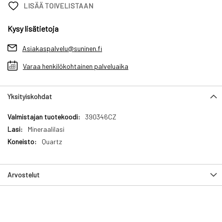
LISÄÄ TOIVELISTAAN
Kysy lisätietoja
Asiakaspalvelu@suninen.fi
Varaa henkilökohtainen palveluaika
Yksityiskohdat
Yksityiskohdat
390346CZ
Mineraalilasi
Quartz
Arvostelut