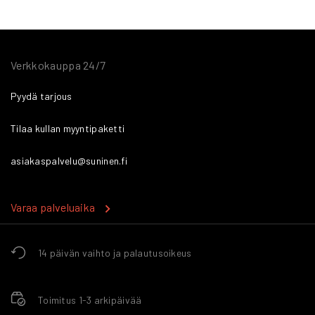
Verkkokauppa 24/7
Pyydä tarjous
Tilaa kullan myyntipaketti
asiakaspalvelu@suninen.fi
Varaa palveluaika
14 päivän vaihto ja palautusoikeus
Toimitus 1-3 arkipäivää