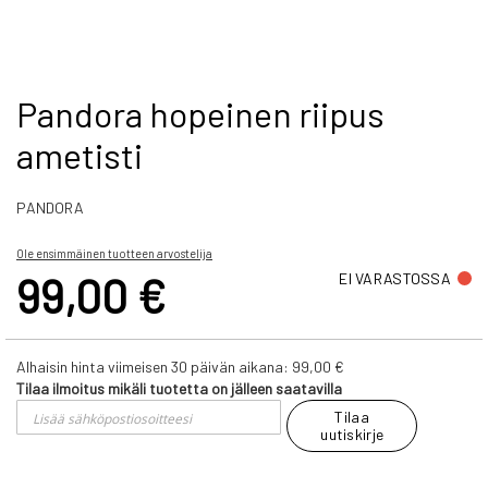
Skip
Pandora hopeinen riipus
to
ametisti
the
beginning
of
PANDORA
the
images
gallery
Ole ensimmäinen tuotteen arvostelija
99,00 €
EI VARASTOSSA
Alhaisin hinta viimeisen 30 päivän aikana:
99,00 €
Tilaa ilmoitus mikäli tuotetta on jälleen saatavilla
Tilaa
uutiskirje