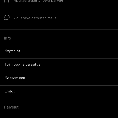
Apunasi asiantunteva palvelu
Joustava ostosten maksu
Info
Myymälät
Toimitus- ja palautus
Maksaminen
Ehdot
Palvelut