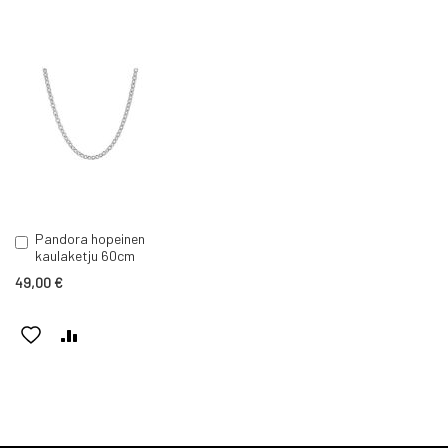
Pandora hopeinen
Lisää
kaulaketju 60cm
ostoskoriin
49,00 €
LISÄÄ
LISÄÄ
TOIVELISTAAN
VERTAILUUN