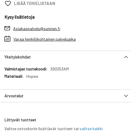
LISÄÄ TOIVELISTAAN
Kysy lisätietoja
Asiakaspalvelu@suninen.fi
Varaa henkilökohtainen palveluaika
Yksityiskohdat
Yksityiskohdat
390353AM
Hopea
Arvostelut
Liittyvät tuotteet
Valitse ostoskoriin lisättävät tuotteet tai
valitse kaikki