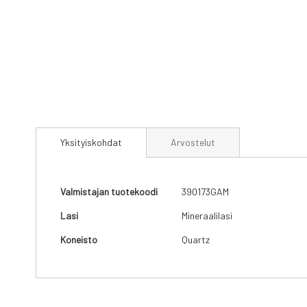
Skip
to
Yksityiskohdat
Arvostelut
the
beginning
of
the
Yksityiskohdat
Valmistajan tuotekoodi
390173GAM
images
gallery
Lasi
Mineraalilasi
Koneisto
Quartz