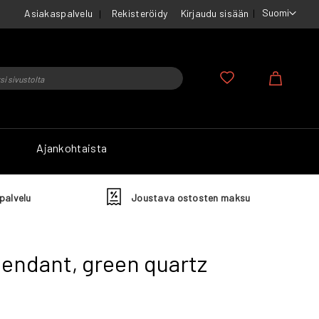
Suomi
Asiakaspalvelu
Rekisteröidy
Kirjaudu sisään
u
Ostosko
Ajankohtaista
palvelu
Joustava ostosten maksu
pendant, green quartz