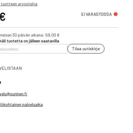
 tuotteen arvostelija
 €
EI VARASTOSSA
iimeisen 30 päivän aikana:
59,00 €
käli tuotetta on jälleen saatavilla
Tilaa uutiskirje
IVELISTAAN
a
velu@suninen.fi
lökohtainen palveluaika