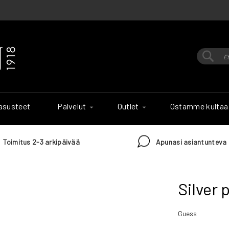
Hak
Haku
 asusteet
Palvelut
Outlet
Ostamme kultaa
Toimitus 2-3 arkipäivää
Apunasi asiantunteva 
Silver 
Guess