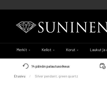
Skip
to
Content
Merkit
Kellot
Korut
Laukut ja
14 päivän palautusoikeus
Etusivu
Silver pendant, green quartz
Skip
to
the
end
of