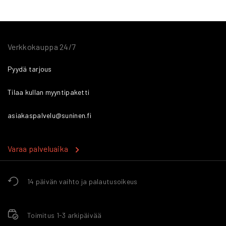
Verkkokauppa 24/7
Pyydä tarjous
Tilaa kullan myyntipaketti
asiakaspalvelu@suninen.fi
Varaa palveluaika
14 päivän vaihto ja palautusoikeus
Toimitus 1-3 arkipäivää