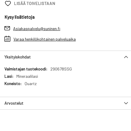
LISÄÄ TOIVELISTAAN
Kysy lisätietoja
Asiakaspalvelu@suninen.fi
Varaa henkilökohtainen palveluaika
Yksityiskohdat
Yksityiskohdat
290678SSG
Mineraalilasi
Quartz
Arvostelut