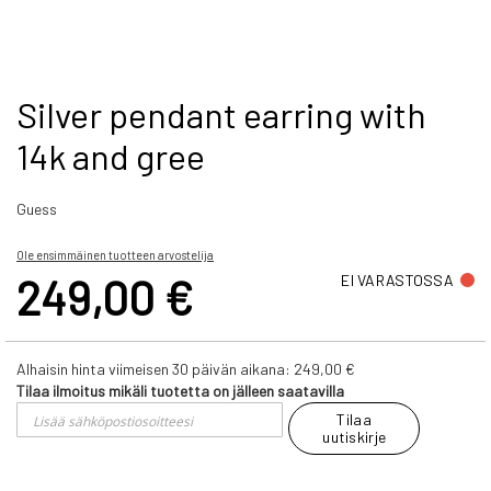
Skip
Silver pendant earring with
to
14k and gree
the
beginning
of
Guess
the
images
gallery
Ole ensimmäinen tuotteen arvostelija
249,00 €
EI VARASTOSSA
Alhaisin hinta viimeisen 30 päivän aikana:
249,00 €
Tilaa ilmoitus mikäli tuotetta on jälleen saatavilla
Tilaa
uutiskirje