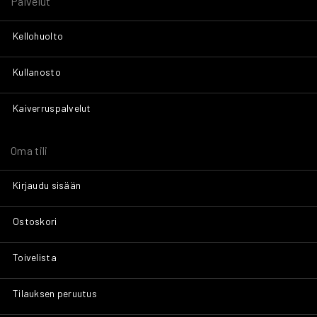
Palvelut
Kellohuolto
Kullanosto
Kaiverruspalvelut
Oma tili
Kirjaudu sisään
Ostoskori
Toivelista
Tilauksen peruutus