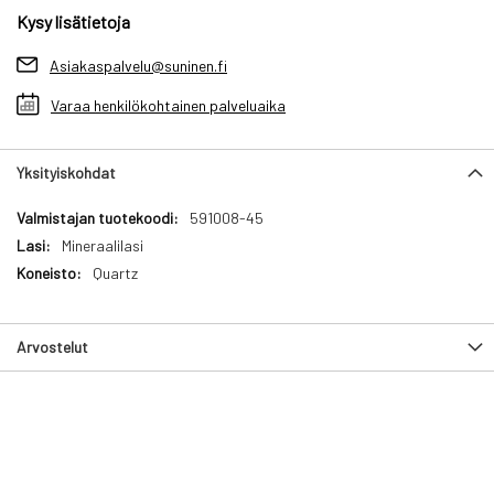
Kysy lisätietoja
Asiakaspalvelu@suninen.fi
Varaa henkilökohtainen palveluaika
Yksityiskohdat
Yksityiskohdat
591008-45
Mineraalilasi
Quartz
Arvostelut