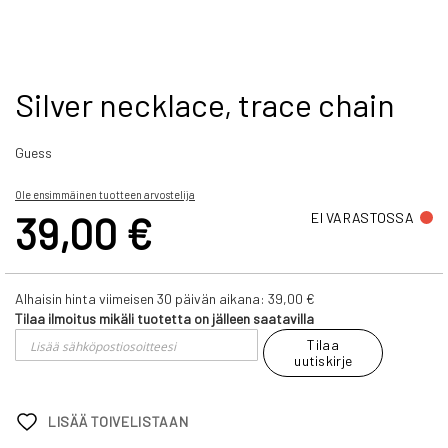
Skip
Silver necklace, trace chain
to
the
Guess
beginning
of
the
Ole ensimmäinen tuotteen arvostelija
images
39,00 €
EI VARASTOSSA
gallery
Alhaisin hinta viimeisen 30 päivän aikana:
39,00 €
Tilaa ilmoitus mikäli tuotetta on jälleen saatavilla
Tilaa
uutiskirje
LISÄÄ TOIVELISTAAN