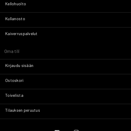
Kellohuolto
Kullanosto
Kaiverruspalvelut
Oma tili
Kirjaudu sisään
Ostoskori
Toivelista
Tilauksen peruutus