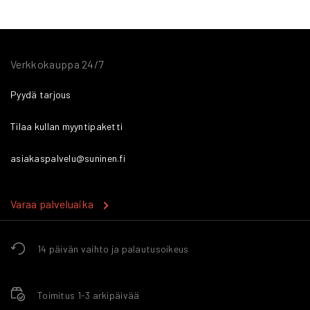
Verkkokauppa 24/7
Pyydä tarjous
Tilaa kullan myyntipaketti
asiakaspalvelu@suninen.fi
Varaa palveluaika
14 päivän vaihto ja palautusoikeus
Toimitus 1-3 arkipäivää