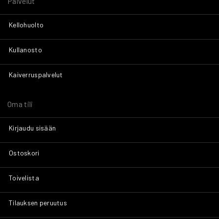
Palvelut
Kellohuolto
Kullanosto
Kaiverruspalvelut
Oma tili
Kirjaudu sisään
Ostoskori
Toivelista
Tilauksen peruutus