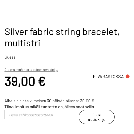
Skip
Silver fabric string bracelet,
to
multistri
the
beginning
of
Guess
the
images
gallery
Ole ensimmäinen tuotteen arvostelija
39,00 €
EI VARASTOSSA
Alhaisin hinta viimeisen 30 päivän aikana:
39,00 €
Tilaa ilmoitus mikäli tuotetta on jälleen saatavilla
Tilaa
uutiskirje