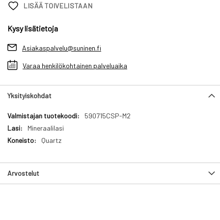
LISÄÄ TOIVELISTAAN
Kysy lisätietoja
Asiakaspalvelu@suninen.fi
Varaa henkilökohtainen palveluaika
Yksityiskohdat
Yksityiskohdat
590715CSP-M2
Mineraalilasi
Quartz
Arvostelut