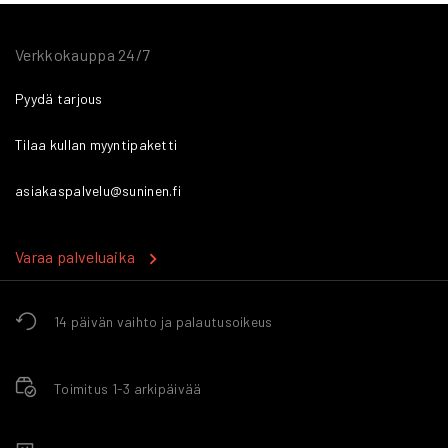
Verkkokauppa 24/7
Pyydä tarjous
Tilaa kullan myyntipaketti
asiakaspalvelu@suninen.fi
Varaa palveluaika
14 päivän vaihto ja palautusoikeus
Toimitus 1-3 arkipäivää