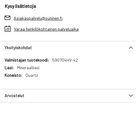
Kysy lisätietoja
Asiakaspalvelu@suninen.fi
Varaa henkilökohtainen palveluaika
Yksityiskohdat
Yksityiskohdat
590704HV-42
Mineraalilasi
Quartz
Arvostelut