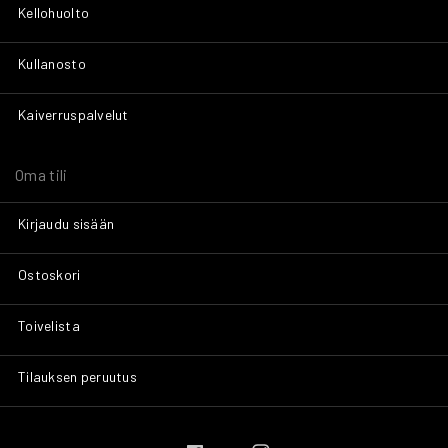
Kellohuolto
Kullanosto
Kaiverruspalvelut
Oma tili
Kirjaudu sisään
Ostoskori
Toivelista
Tilauksen peruutus