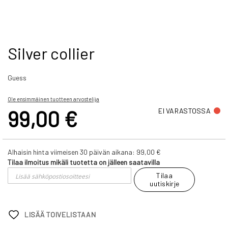
Skip
Silver collier
to
the
Guess
beginning
of
the
Ole ensimmäinen tuotteen arvostelija
images
99,00 €
EI VARASTOSSA
gallery
Alhaisin hinta viimeisen 30 päivän aikana:
99,00 €
Tilaa ilmoitus mikäli tuotetta on jälleen saatavilla
Tilaa
uutiskirje
LISÄÄ TOIVELISTAAN