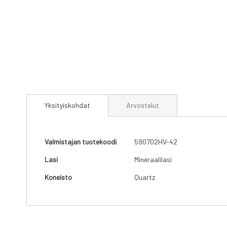
Skip
to
Yksityiskohdat
Arvostelut
the
beginning
of
the
Yksityiskohdat
Valmistajan tuotekoodi
590702HV-42
images
gallery
Lasi
Mineraalilasi
Koneisto
Quartz