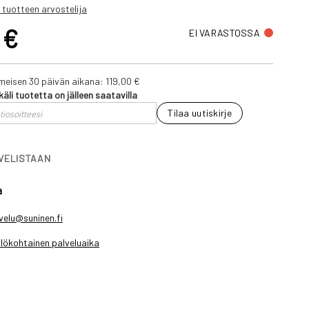
 tuotteen arvostelija
 €
EI VARASTOSSA
iimeisen 30 päivän aikana:
119,00 €
käli tuotetta on jälleen saatavilla
Tilaa uutiskirje
IVELISTAAN
a
velu@suninen.fi
lökohtainen palveluaika