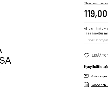
Ole ensimmäinen
119,00
Alhaisin hinta v
Tilaa ilmoitus mi
LISÄÄ TO
Kysy lisätietoj
Asiakaspal
Varaa henki