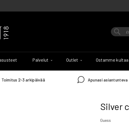
Hak
Haku
 asusteet
Palvelut
Outlet
Ostamme kultaa
Toimitus 2-3 arkipäivää
Apunasi asiantunteva 
Silver c
Guess