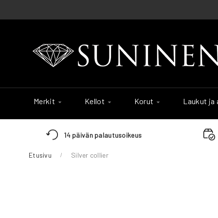
Skip
to
Content
Merkit
Kellot
Korut
Laukut ja
14 päivän palautusoikeus
Etusivu
Silver collier
Skip
to
the
end
of