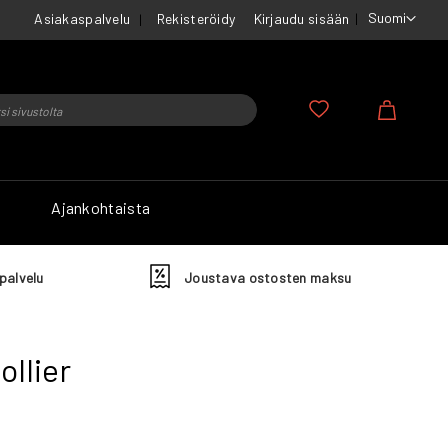
Suomi
Asiakaspalvelu
Rekisteröidy
Kirjaudu sisään
u
Ostosko
Ajankohtaista
palvelu
Joustava ostosten maksu
ollier