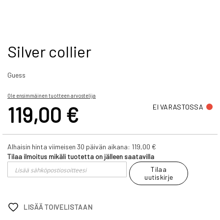
Skip
Silver collier
to
the
Guess
beginning
of
the
Ole ensimmäinen tuotteen arvostelija
images
119,00 €
EI VARASTOSSA
gallery
Alhaisin hinta viimeisen 30 päivän aikana:
119,00 €
Tilaa ilmoitus mikäli tuotetta on jälleen saatavilla
Tilaa
uutiskirje
LISÄÄ TOIVELISTAAN