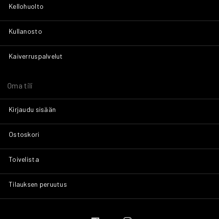
Kellohuolto
Kullanosto
Kaiverruspalvelut
Oma tili
Kirjaudu sisään
Ostoskori
Toivelista
Tilauksen peruutus