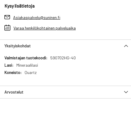
Kysy lisätietoja
Asiakaspalvelu@suninen.fi
Varaa henkilökohtainen palveluaika
Yksityiskohdat
Yksityiskohdat
590702HG-40
Mineraalilasi
Quartz
Arvostelut