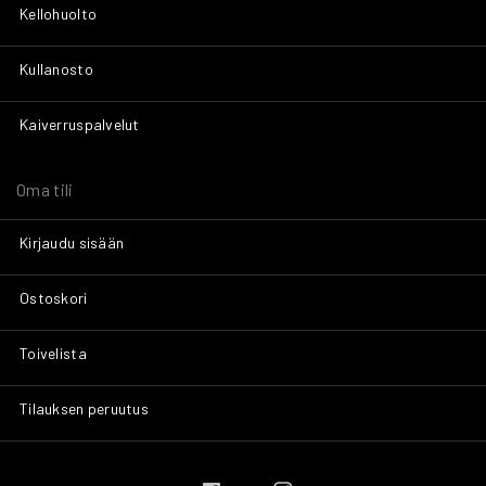
Kellohuolto
Kullanosto
Kaiverruspalvelut
Oma tili
Kirjaudu sisään
Ostoskori
Toivelista
Tilauksen peruutus