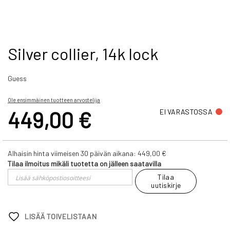
Skip
Silver collier, 14k lock
to
the
Guess
beginning
of
the
Ole ensimmäinen tuotteen arvostelija
images
449,00 €
EI VARASTOSSA
gallery
Alhaisin hinta viimeisen 30 päivän aikana:
449,00 €
Tilaa ilmoitus mikäli tuotetta on jälleen saatavilla
Tilaa
uutiskirje
LISÄÄ TOIVELISTAAN