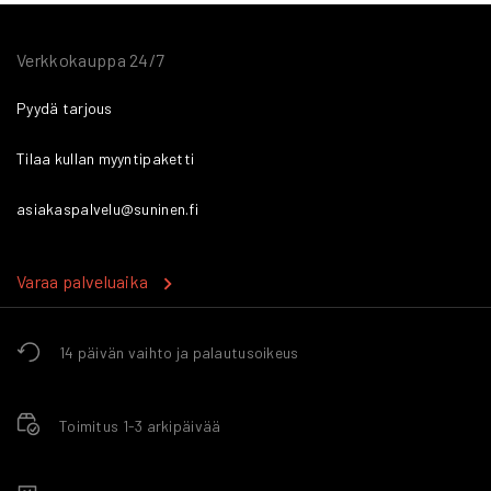
Verkkokauppa 24/7
Pyydä tarjous
Tilaa kullan myyntipaketti
asiakaspalvelu@suninen.fi
Varaa palveluaika
14 päivän vaihto ja palautusoikeus
Toimitus 1-3 arkipäivää