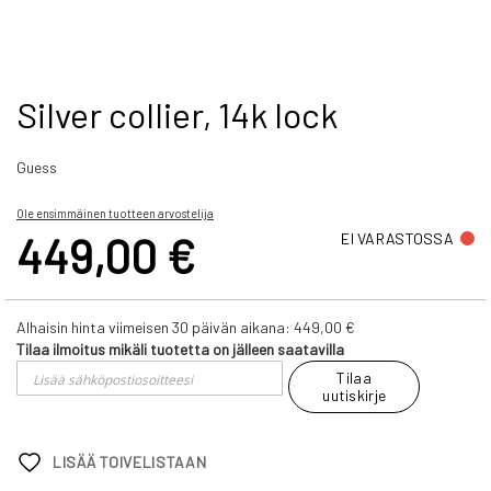
Skip
Silver collier, 14k lock
to
the
Guess
beginning
of
the
Ole ensimmäinen tuotteen arvostelija
images
449,00 €
EI VARASTOSSA
gallery
Alhaisin hinta viimeisen 30 päivän aikana:
449,00 €
Tilaa ilmoitus mikäli tuotetta on jälleen saatavilla
Tilaa
uutiskirje
LISÄÄ TOIVELISTAAN