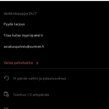
Verkkokauppa 24/7
Pyydä tarjous
Tilaa kullan myyntipaketti
asiakaspalvelu@suninen.fi
Varaa palveluaika
14 päivän vaihto ja palautusoikeus
Toimitus 1-3 arkipäivää