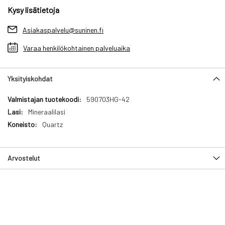
Kysy lisätietoja
Asiakaspalvelu@suninen.fi
Varaa henkilökohtainen palveluaika
Yksityiskohdat
Yksityiskohdat
590703HG-42
Mineraalilasi
Quartz
Arvostelut