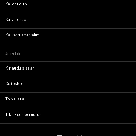
Kellohuolto
Kullanosto
Kaiverruspalvelut
Oma tili
Kirjaudu sisään
Ostoskori
Toivelista
Tilauksen peruutus