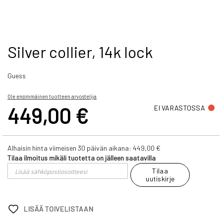
Skip
Silver collier, 14k lock
to
the
Guess
beginning
of
the
Ole ensimmäinen tuotteen arvostelija
images
449,00 €
EI VARASTOSSA
gallery
Alhaisin hinta viimeisen 30 päivän aikana:
449,00 €
Tilaa ilmoitus mikäli tuotetta on jälleen saatavilla
Tilaa
uutiskirje
LISÄÄ TOIVELISTAAN