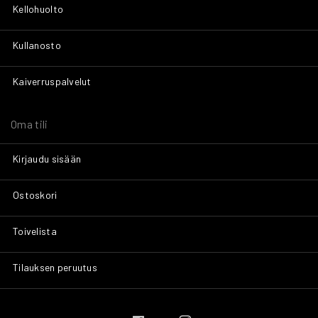
Kellohuolto
Kullanosto
Kaiverruspalvelut
Oma tili
Kirjaudu sisään
Ostoskori
Toivelista
Tilauksen peruutus