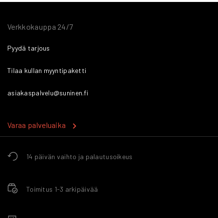
Verkkokauppa 24/7
Pyydä tarjous
Tilaa kullan myyntipaketti
asiakaspalvelu@suninen.fi
Varaa palveluaika
14 päivän vaihto ja palautusoikeus
Toimitus 1-3 arkipäivää