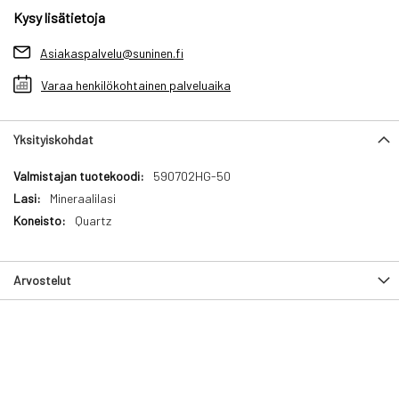
Kysy lisätietoja
Asiakaspalvelu@suninen.fi
Varaa henkilökohtainen palveluaika
Yksityiskohdat
Yksityiskohdat
590702HG-50
Mineraalilasi
Quartz
Arvostelut