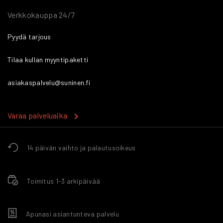
Verkkokauppa 24/7
Pyydä tarjous
Tilaa kullan myyntipaketti
asiakaspalvelu@suninen.fi
Varaa palveluaika
14 päivän vaihto ja palautusoikeus
Toimitus 1-3 arkipäivää
Apunasi asiantunteva palvelu