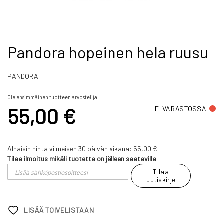
Skip
Pandora hopeinen hela ruusu
to
the
PANDORA
beginning
of
the
Ole ensimmäinen tuotteen arvostelija
images
55,00 €
EI VARASTOSSA
gallery
Alhaisin hinta viimeisen 30 päivän aikana:
55,00 €
Tilaa ilmoitus mikäli tuotetta on jälleen saatavilla
Tilaa
uutiskirje
LISÄÄ TOIVELISTAAN