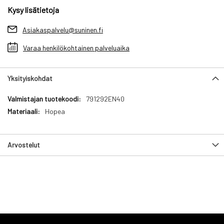
Kysy lisätietoja
Asiakaspalvelu@suninen.fi
Varaa henkilökohtainen palveluaika
Yksityiskohdat
Yksityiskohdat
791292EN40
Hopea
Arvostelut