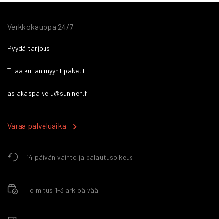
Verkkokauppa 24/7
Pyydä tarjous
Tilaa kullan myyntipaketti
asiakaspalvelu@suninen.fi
Varaa palveluaika
14 päivän vaihto ja palautusoikeus
Toimitus 1-3 arkipäivää