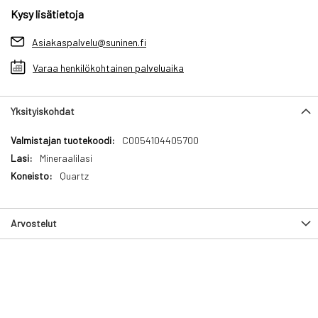
Kysy lisätietoja
Asiakaspalvelu@suninen.fi
Varaa henkilökohtainen palveluaika
Yksityiskohdat
Yksityiskohdat
C0054104405700
Mineraalilasi
Quartz
Arvostelut