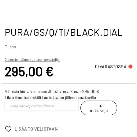
Skip
PURA/GS/Q/TI/BLACK.DIAL
to
the
Guess
beginning
of
the
Ole ensimmäinen tuotteen arvostelija
images
295,00 €
EI VARASTOSSA
gallery
Alhaisin hinta viimeisen 30 päivän aikana:
295,00 €
Tilaa ilmoitus mikäli tuotetta on jälleen saatavilla
Tilaa
uutiskirje
LISÄÄ TOIVELISTAAN