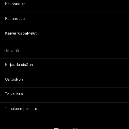
Kellohuolto
Kullanosto
Kaiverruspalvelut
Oma tili
Kirjaudu sisään
Ostoskori
Toivelista
Tilauksen peruutus