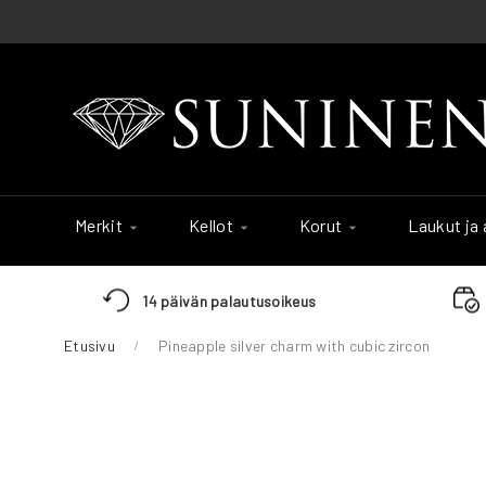
Skip
to
Content
Merkit
Kellot
Korut
Laukut ja
14 päivän palautusoikeus
Etusivu
Pineapple silver charm with cubic zircon
Skip
to
the
end
of