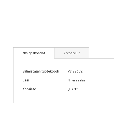
Skip
to
Yksityiskohdat
Arvostelut
the
beginning
of
the
Yksityiskohdat
Valmistajan tuotekoodi
791293CZ
images
gallery
Lasi
Mineraalilasi
Koneisto
Quartz