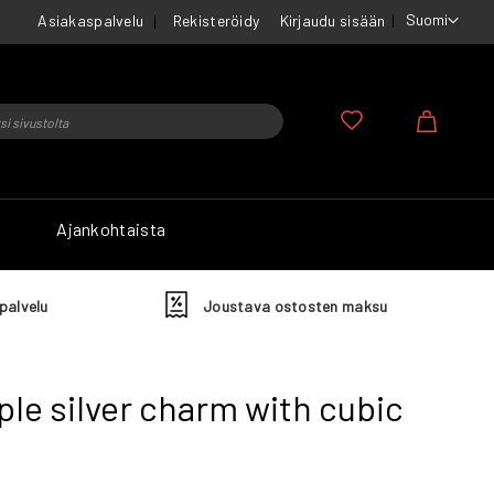
Suomi
Asiakaspalvelu
Rekisteröidy
Kirjaudu sisään
u
Ostosko
Ajankohtaista
palvelu
Joustava ostosten maksu
le silver charm with cubic