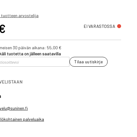
 tuotteen arvostelija
 €
EI VARASTOSSA
iimeisen 30 päivän aikana:
55,00 €
käli tuotetta on jälleen saatavilla
Tilaa uutiskirje
IVELISTAAN
a
velu@suninen.fi
lökohtainen palveluaika