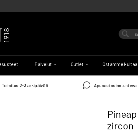
Hak
Haku
 asusteet
Palvelut
Outlet
Ostamme kultaa
Toimitus 2-3 arkipäivää
Apunasi asiantunteva 
Pineapp
zircon