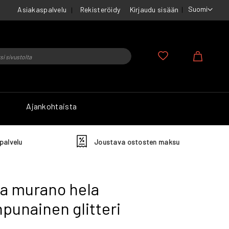
Suomi
Asiakaspalvelu
Rekisteröidy
Kirjaudu sisään
u
Ostosko
Ajankohtaista
palvelu
Joustava ostosten maksu
a murano hela
punainen glitteri