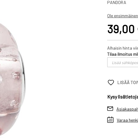
PANDORA
Ole ensimmäinen
39,00
Alhaisin hinta v
Tilaa ilmoitus mi
LISÄÄ TO
Kysy lisätietoj
Asiakaspal
Varaa henki