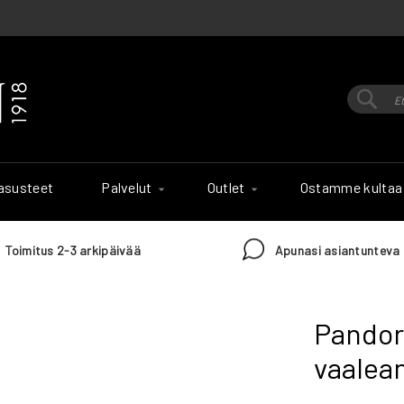
Hak
Haku
 asusteet
Palvelut
Outlet
Ostamme kultaa
Toimitus 2-3 arkipäivää
Apunasi asiantunteva 
Pandor
vaalean