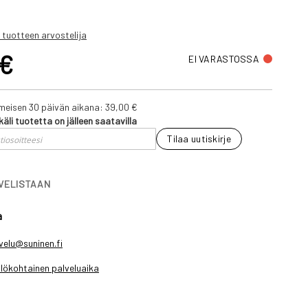
 tuotteen arvostelija
 €
EI VARASTOSSA
iimeisen 30 päivän aikana:
39,00 €
käli tuotetta on jälleen saatavilla
Tilaa uutiskirje
IVELISTAAN
a
velu@suninen.fi
lökohtainen palveluaika