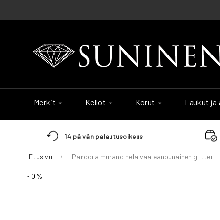
Skip
to
Content
Merkit
Kellot
Korut
Laukut ja
14 päivän palautusoikeus
Etusivu
Pandora murano hela vaaleanpunainen glitteri
Skip
- 0 %
to
the
end
of