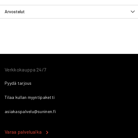
Arvostelut
Verkkokauppa 24/7
Pyydä tarjous
Tilaa kullan myyntipaketti
asiakaspalvelu@suninen.fi
Varaa palveluaika