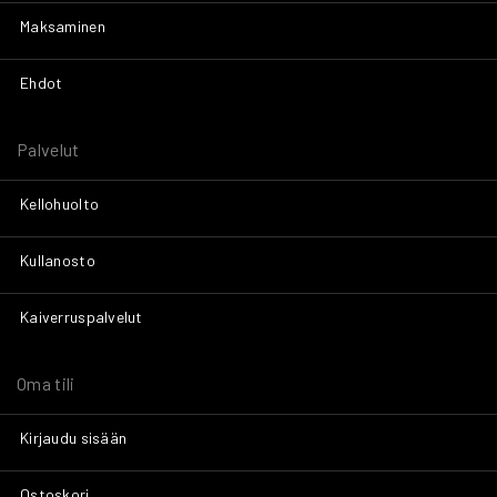
Maksaminen
Ehdot
Palvelut
Kellohuolto
Kullanosto
Kaiverruspalvelut
Oma tili
Kirjaudu sisään
Ostoskori