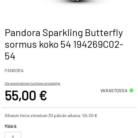
Skip
Pandora Sparkling Butterfly
to
sormus koko 54 194269C02-
the
beginning
54
of
the
images
PANDORA
gallery
Ole ensimmäinen tuotteen arvostelija
55,00 €
VARASTOSSA
Alhaisin hinta viimeisen 30 päivän aikana:
55,00 €
Määrä