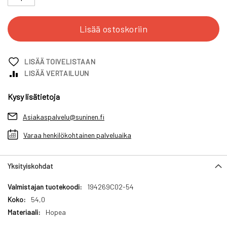
Lisää ostoskoriin
LISÄÄ TOIVELISTAAN
LISÄÄ VERTAILUUN
Kysy lisätietoja
Asiakaspalvelu@suninen.fi
Varaa henkilökohtainen palveluaika
Yksityiskohdat
Yksityiskohdat
194269C02-54
54,0
Hopea