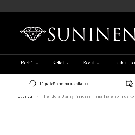
Skip
to
Content
Merkit
Kellot
Korut
Laukut ja
14 päivän palautusoikeus
Etusivu
Pandora Disney Princess Tiana Tiara sormus k
Skip
to
the
end
of