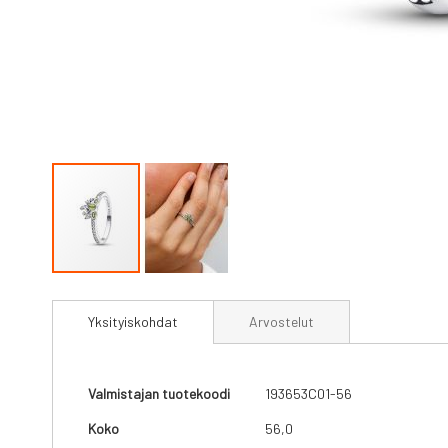
Skip
to
Yksityiskohdat
Arvostelut
the
beginning
of
the
Yksityiskohdat
Valmistajan tuotekoodi
193653C01-56
images
gallery
Koko
56,0