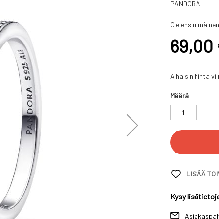
PANDORA
Ole ensimmäinen
69,00
Alhaisin hinta v
Määrä
LISÄÄ TO
Kysy lisätietoj
Asiakaspal