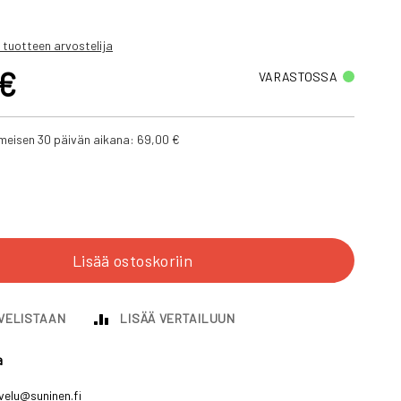
 tuotteen arvostelija
 €
VARASTOSSA
iimeisen 30 päivän aikana:
69,00 €
Lisää ostoskoriin
IVELISTAAN
LISÄÄ VERTAILUUN
a
velu@suninen.fi