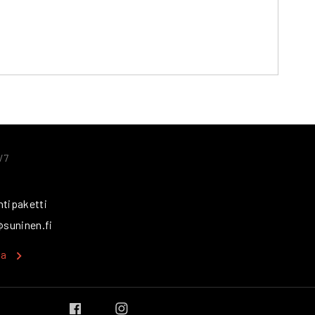
/7
ntipaketti
@suninen.fi
ka