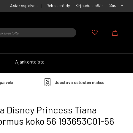
Suomi
Asiakaspalvelu
Rekisteröidy
Kirjaudu sisään
u
Ostosko
Ajankohtaista
palvelu
Joustava ostosten maksu
a Disney Princess Tiana
sormus koko 56 193653C01-56