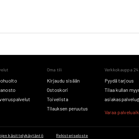
velut
Oma tili
Verkkokauppa 24
lohuolto
Kirjaudu sisään
Pyydä tarjous
lanosto
Ostoskori
Tilaa kullan myy
verruspalvelut
Toivelista
asiakaspalvelu
Tilauksen peruutus
Varaa palveluai
ojen käsittelykäytäntö
Rekisteriseloste