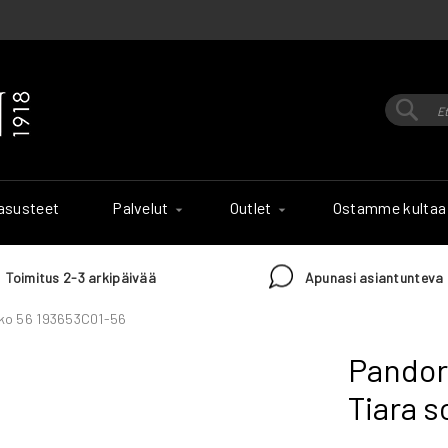
Hak
Haku
 asusteet
Palvelut
Outlet
Ostamme kultaa
Toimitus 2-3 arkipäivää
Apunasi asiantunteva 
oko 56 193653C01-56
Pandor
Tiara 