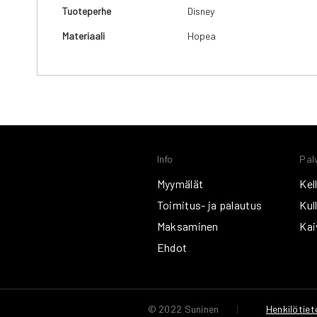
Tuoteperhe
Disney
Materiaali
Hopea
Info
Pal
Myymälät
Kel
Toimitus- ja palautus
Kul
Maksaminen
Kai
Ehdot
© 2022 Suninen
|
Henkilötiet