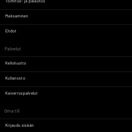
Toimitus- ja palautus
Maksaminen
Ehdot
Palvelut
Kellohuolto
Kullanosto
Kaiverruspalvelut
Oma tili
Kirjaudu sisään