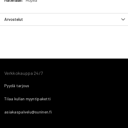
Hopea
Arvostelut
Verkkokauppa 24/7
Pyydä tarjous
Tilaa kullan myyntipaketti
asiakaspalvelu@suninen.fi