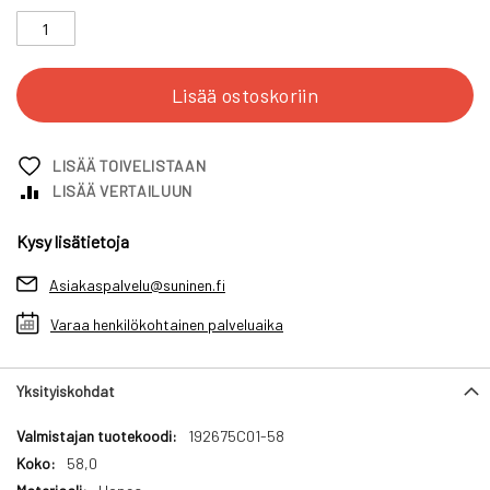
Lisää ostoskoriin
LISÄÄ TOIVELISTAAN
LISÄÄ VERTAILUUN
Kysy lisätietoja
Asiakaspalvelu@suninen.fi
Varaa henkilökohtainen palveluaika
Yksityiskohdat
Yksityiskohdat
192675C01-58
58,0