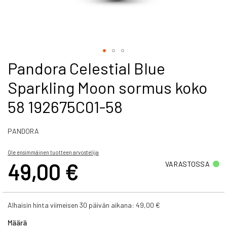
Skip
Pandora Celestial Blue
to
Sparkling Moon sormus koko
the
beginning
58 192675C01-58
of
the
images
PANDORA
gallery
Ole ensimmäinen tuotteen arvostelija
49,00 €
VARASTOSSA
Alhaisin hinta viimeisen 30 päivän aikana:
49,00 €
Määrä