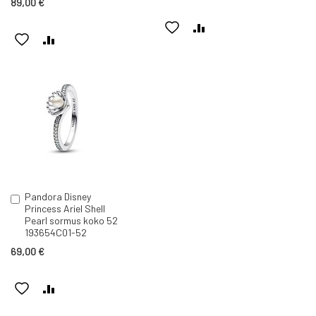
89,00 €
LISÄÄ
LISÄÄ
LISÄÄ
LISÄÄ
TOIVELISTAAN
VERTAILUUN
TOIVELISTAAN
VERTAILUUN
Pandora Disney
Lisää
Princess Ariel Shell
ostoskoriin
Pearl sormus koko 52
193654C01-52
69,00 €
LISÄÄ
LISÄÄ
TOIVELISTAAN
VERTAILUUN