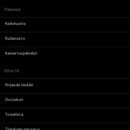
Palvelut
Kellohuolto
Kullanosto
Kaiverruspalvelut
Oma tili
Kirjaudu sisään
Ostoskori
Toivelista
Tilauksen peruutus