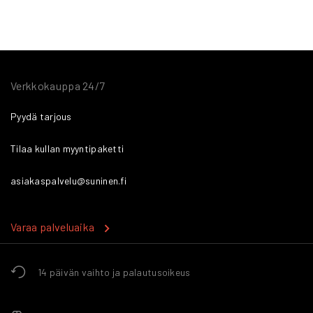
Verkkokauppa 24/7
Pyydä tarjous
Tilaa kullan myyntipaketti
asiakaspalvelu@suninen.fi
Varaa palveluaika
14 päivän vaihto ja palautusoikeus