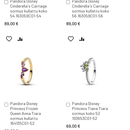
Pandora Disney
Pandora Disney
Lisää
Lisää
Cinderella's Carriage
Cinderella's Carriage
ostoskoriin
ostoskoriin
sormus kullattu koko
sormus kullattu koko
54 163059C01-54
56 163059C01-56
89,00 €
89,00 €
LISÄÄ
LISÄÄ
LISÄÄ
LISÄÄ
TOIVELISTAAN
VERTAILUUN
TOIVELISTAAN
VERTAILUUN
Pandora Disney
Pandora Disney
Lisää
Lisää
Princess Frozen
Princess Tiana Tiara
ostoskoriin
ostoskoriin
Queen Anna Tiara
sormus koko 52
sormus kullattu
193653C01-52
164135C01-52
69,00 €