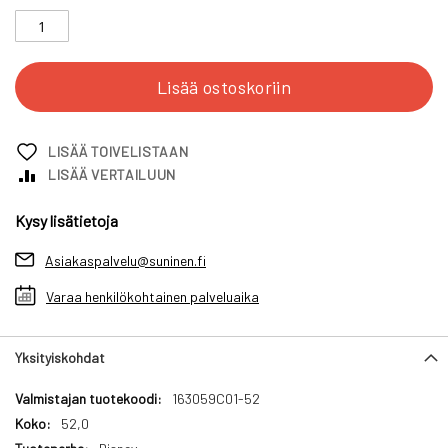
Lisää ostoskoriin
LISÄÄ TOIVELISTAAN
LISÄÄ VERTAILUUN
Kysy lisätietoja
Asiakaspalvelu@suninen.fi
Varaa henkilökohtainen palveluaika
Yksityiskohdat
Yksityiskohdat
163059C01-52
52,0