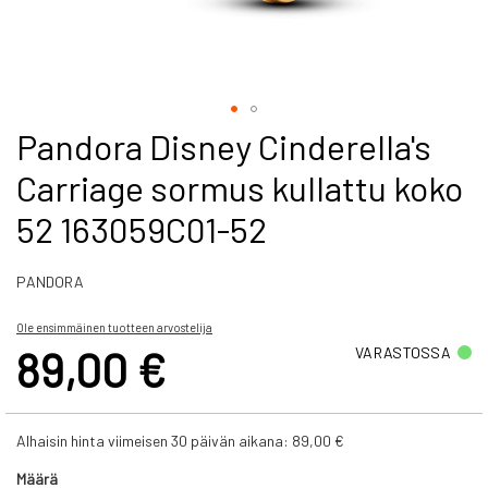
Skip
Pandora Disney Cinderella's
to
Carriage sormus kullattu koko
the
beginning
52 163059C01-52
of
the
images
PANDORA
gallery
Ole ensimmäinen tuotteen arvostelija
89,00 €
VARASTOSSA
Alhaisin hinta viimeisen 30 päivän aikana:
89,00 €
Määrä