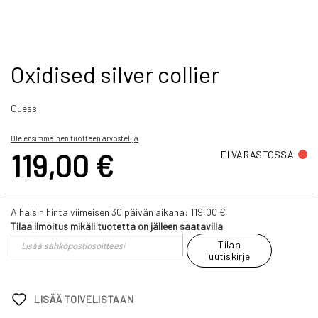
Skip
Oxidised silver collier
to
the
Guess
beginning
of
the
Ole ensimmäinen tuotteen arvostelija
images
119,00 €
EI VARASTOSSA
gallery
Alhaisin hinta viimeisen 30 päivän aikana:
119,00 €
Tilaa ilmoitus mikäli tuotetta on jälleen saatavilla
Tilaa
uutiskirje
LISÄÄ TOIVELISTAAN