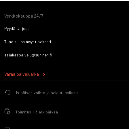
Verkkokauppa 24/7
Pyydä tarjous
Tilaa kullan myyntipaketti
asiakaspalvelu@suninen.fi
Varaa palveluaika
14 päivän vaihto ja palautusoikeus
Toimitus 1-3 arkipäivää