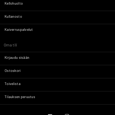
Kellohuolto
Kullanosto
Kaiverruspalvelut
Oma tili
Kirjaudu sisään
Ostoskori
Toivelista
Tilauksen peruutus