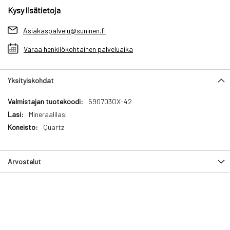
Kysy lisätietoja
Asiakaspalvelu@suninen.fi
Varaa henkilökohtainen palveluaika
Yksityiskohdat
Yksityiskohdat
590703OX-42
Mineraalilasi
Quartz
Arvostelut