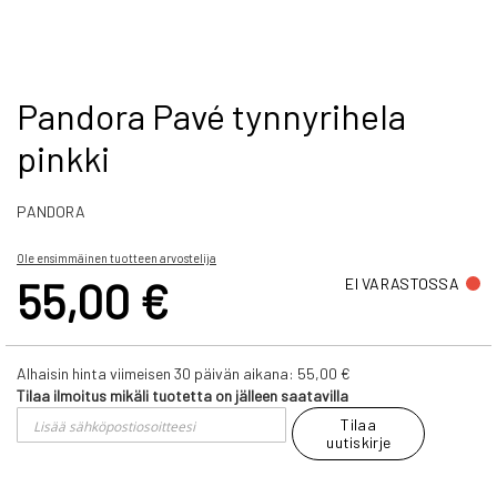
Skip
Pandora Pavé tynnyrihela
to
pinkki
the
beginning
of
PANDORA
the
images
gallery
Ole ensimmäinen tuotteen arvostelija
55,00 €
EI VARASTOSSA
Alhaisin hinta viimeisen 30 päivän aikana:
55,00 €
Tilaa ilmoitus mikäli tuotetta on jälleen saatavilla
Tilaa
uutiskirje