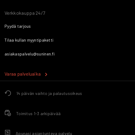
Verkkokauppa 24/7
Pyydä tarjous
Tilaa kullan myyntipaketti
asiakaspalvelu@suninen.fi
Varaa palveluaika
14 päivän vaihto ja palautusoikeus
Toimitus 1-3 arkipäivää
Apunasi asiantunteva palvelu