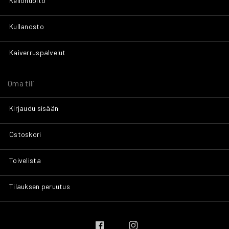
Kellohuolto
Kullanosto
Kaiverruspalvelut
Oma tili
Kirjaudu sisään
Ostoskori
Toivelista
Tilauksen peruutus