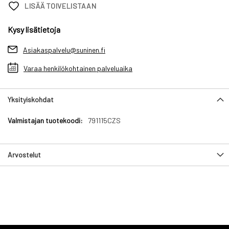
LISÄÄ TOIVELISTAAN
Kysy lisätietoja
Asiakaspalvelu@suninen.fi
Varaa henkilökohtainen palveluaika
Yksityiskohdat
Yksityiskohdat
791115CZS
Arvostelut