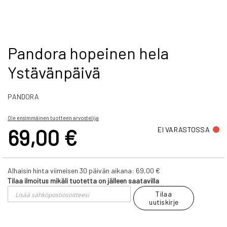
Skip
Pandora hopeinen hela
to
Ystävänpäivä
the
beginning
of
PANDORA
the
images
gallery
Ole ensimmäinen tuotteen arvostelija
69,00 €
EI VARASTOSSA
Alhaisin hinta viimeisen 30 päivän aikana:
69,00 €
Tilaa ilmoitus mikäli tuotetta on jälleen saatavilla
Tilaa
uutiskirje