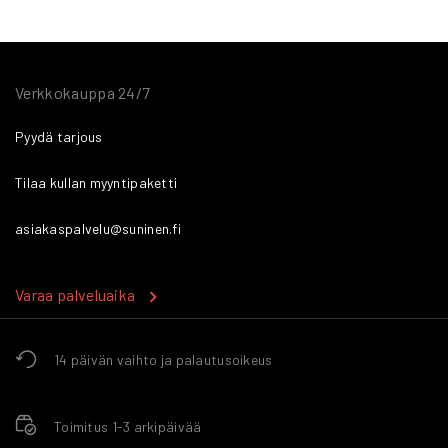
Verkkokauppa 24/7
Pyydä tarjous
Tilaa kullan myyntipaketti
asiakaspalvelu@suninen.fi
Varaa palveluaika
14 päivän vaihto ja palautusoikeus
Toimitus 1-3 arkipäivää