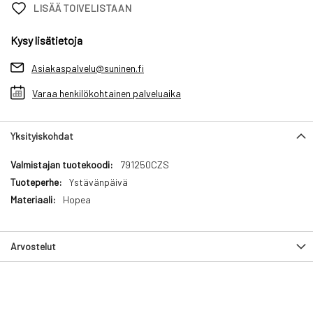
LISÄÄ TOIVELISTAAN
Kysy lisätietoja
Asiakaspalvelu@suninen.fi
Varaa henkilökohtainen palveluaika
Yksityiskohdat
Yksityiskohdat
791250CZS
Ystävänpäivä
Hopea
Arvostelut