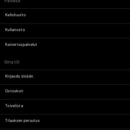
Palvelut
Kellohuolto
Kullanosto
Kaiverruspalvelut
Oma tili
Kirjaudu sisään
Ostoskori
Toivelista
Tilauksen peruutus