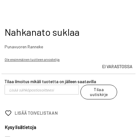
Skip
Nahkanato suklaa
to
the
Punavuoren Ranneke
beginning
of
the
Ole ensimmäinen tuotteen arvostelija
images
EI VARASTOSSA
gallery
Tilaa ilmoitus mikäli tuotetta on jälleen saatavilla
Tilaa
uutiskirje
LISÄÄ TOIVELISTAAN
Kysy lisätietoja