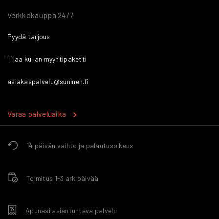
Verkkokauppa 24/7
Pyydä tarjous
Tilaa kullan myyntipaketti
asiakaspalvelu@suninen.fi
Varaa palveluaika
14 päivän vaihto ja palautusoikeus
Toimitus 1-3 arkipäivää
Apunasi asiantunteva palvelu