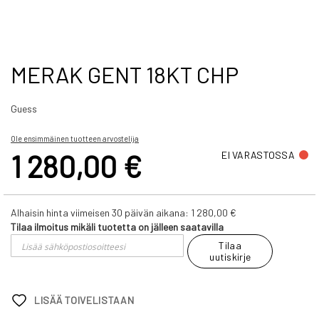
Skip
MERAK GENT 18KT CHP
to
the
Guess
beginning
of
the
Ole ensimmäinen tuotteen arvostelija
images
1 280,00 €
EI VARASTOSSA
gallery
Alhaisin hinta viimeisen 30 päivän aikana:
1 280,00 €
Tilaa ilmoitus mikäli tuotetta on jälleen saatavilla
Tilaa
uutiskirje
LISÄÄ TOIVELISTAAN