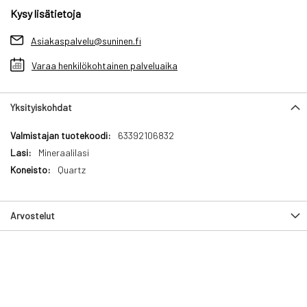
Kysy lisätietoja
Asiakaspalvelu@suninen.fi
Varaa henkilökohtainen palveluaika
Yksityiskohdat
Yksityiskohdat
63392106832
Mineraalilasi
Quartz
Arvostelut