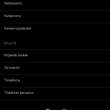
Kellohuolto
Kullanosto
Kaiverruspalvelut
Oma tili
Kirjaudu sisään
Ostoskori
Toivelista
Tilauksen peruutus