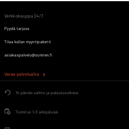
Verkkokauppa 24/7
Pyydä tarjous
Tilaa kullan myyntipaketti
asiakaspalvelu@suninen.fi
Varaa palveluaika
14 päivän vaihto ja palautusoikeus
Toimitus 1-3 arkipäivää