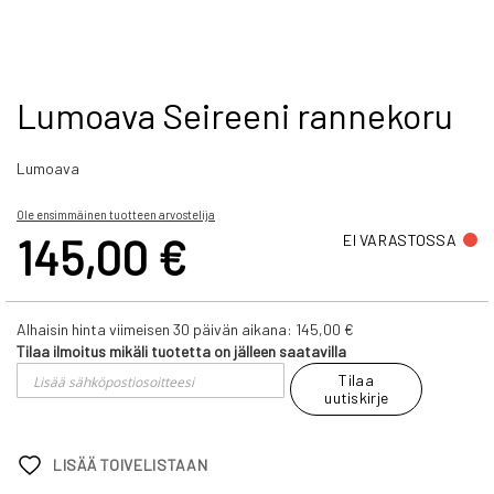
Skip
Lumoava Seireeni rannekoru
to
the
Lumoava
beginning
of
the
Ole ensimmäinen tuotteen arvostelija
images
145,00 €
EI VARASTOSSA
gallery
Alhaisin hinta viimeisen 30 päivän aikana:
145,00 €
Tilaa ilmoitus mikäli tuotetta on jälleen saatavilla
Tilaa
uutiskirje
LISÄÄ TOIVELISTAAN