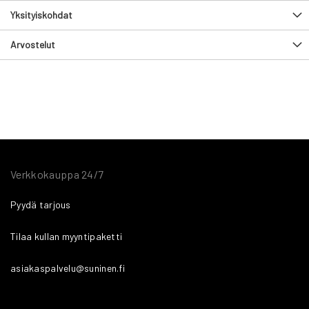
Yksityiskohdat
Arvostelut
Verkkokauppa 24/7
Pyydä tarjous
Tilaa kullan myyntipaketti
asiakaspalvelu@suninen.fi