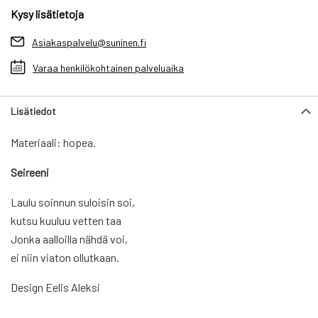
Kysy lisätietoja
Asiakaspalvelu@suninen.fi
Varaa henkilökohtainen palveluaika
Lisätiedot
Materiaali: hopea.
Seireeni
Laulu soinnun suloisin soi,
kutsu kuuluu vetten taa
Jonka aalloilla nähdä voi,
ei niin viaton ollutkaan.
Design Eelis Aleksi