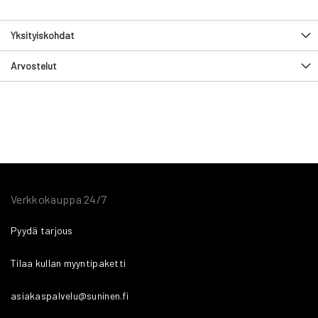
Yksityiskohdat
Arvostelut
Verkkokauppa 24/7
Pyydä tarjous
Tilaa kullan myyntipaketti
asiakaspalvelu@suninen.fi