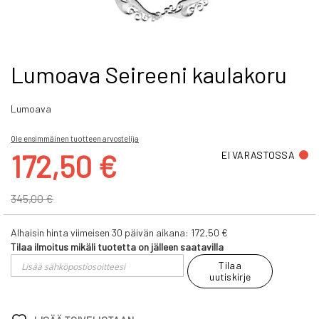
Skip
Lumoava Seireeni kaulakoru
to
the
Lumoava
beginning
of
the
Ole ensimmäinen tuotteen arvostelija
images
Tarjoushinta
172,50 €
EI VARASTOSSA
gallery
345,00 €
Alhaisin hinta viimeisen 30 päivän aikana:
172,50 €
Tilaa ilmoitus mikäli tuotetta on jälleen saatavilla
Tilaa
uutiskirje