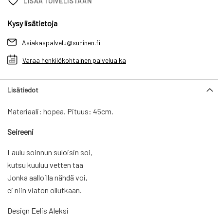
LISÄÄ TOIVELISTAAN
Kysy lisätietoja
Asiakaspalvelu@suninen.fi
Varaa henkilökohtainen palveluaika
Lisätiedot
Materiaali: hopea. Pituus: 45cm.
Seireeni
Laulu soinnun suloisin soi,
kutsu kuuluu vetten taa
Jonka aalloilla nähdä voi,
ei niin viaton ollutkaan.
Design Eelis Aleksi