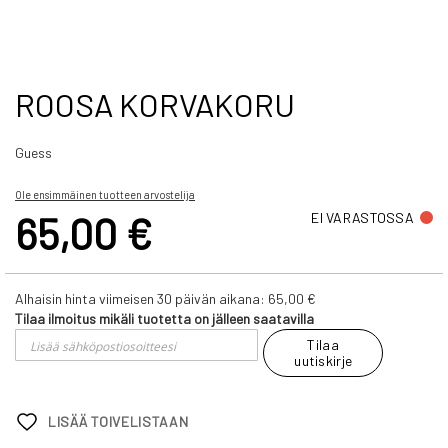
Skip
ROOSA KORVAKORU
to
the
Guess
beginning
of
the
Ole ensimmäinen tuotteen arvostelija
images
65,00 €
EI VARASTOSSA
gallery
Alhaisin hinta viimeisen 30 päivän aikana:
65,00 €
Tilaa ilmoitus mikäli tuotetta on jälleen saatavilla
Tilaa
uutiskirje
LISÄÄ TOIVELISTAAN