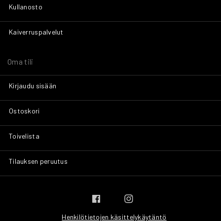
Kullanosto
Kaiverruspalvelut
Oma tili
Kirjaudu sisään
Ostoskori
Toivelista
Tilauksen peruutus
Henkilötietojen käsittelykäytäntö