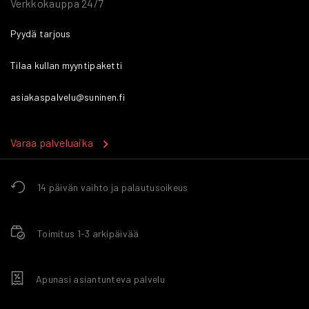
Verkkokauppa 24/7
Pyydä tarjous
Tilaa kullan myyntipaketti
asiakaspalvelu@suninen.fi
Varaa palveluaika
14 päivän vaihto ja palautusoikeus
Toimitus 1-3 arkipäivää
Apunasi asiantunteva palvelu