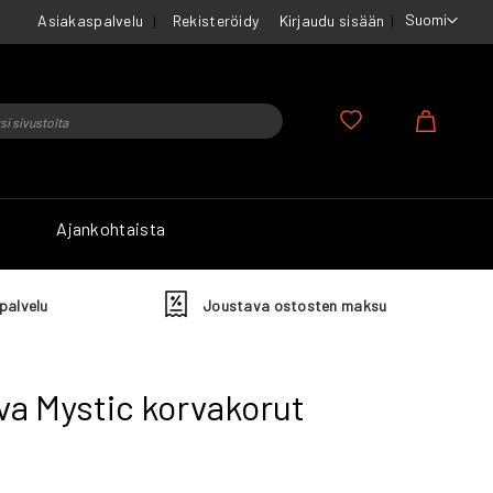
Suomi
Asiakaspalvelu
Rekisteröidy
Kirjaudu sisään
u
Ostosko
Ajankohtaista
palvelu
Joustava ostosten maksu
a Mystic korvakorut