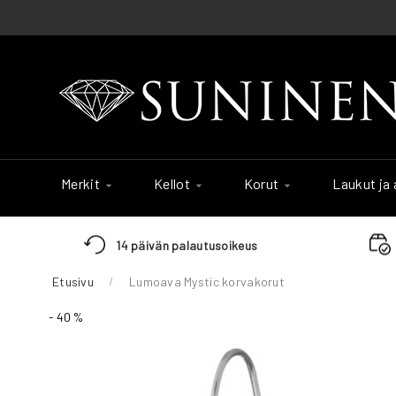
Skip
to
Content
Merkit
Kellot
Korut
Laukut ja
14 päivän palautusoikeus
Etusivu
Lumoava Mystic korvakorut
Skip
- 40 %
to
the
end
of