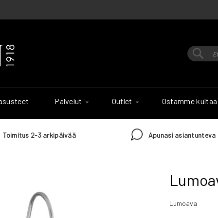
Hak
Haku
 asusteet
Palvelut
Outlet
Ostamme kultaa
Toimitus 2-3 arkipäivää
Apunasi asiantunteva 
Lumoav
Lumoava