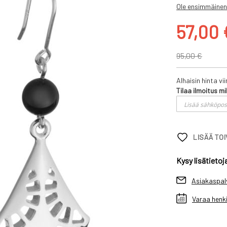
Ole ensimmäinen
Tarjoushin
57,00 
95,00 €
Alhaisin hinta v
Tilaa ilmoitus mi
LISÄÄ TO
Kysy lisätietoj
Asiakaspal
Varaa henki