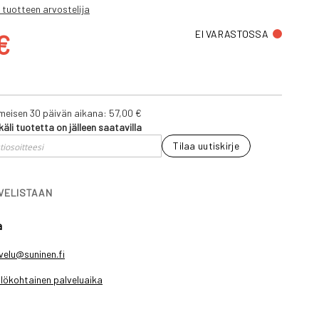
 tuotteen arvostelija
ta
EI VARASTOSSA
€
iimeisen 30 päivän aikana:
57,00 €
käli tuotetta on jälleen saatavilla
Tilaa uutiskirje
IVELISTAAN
a
velu@suninen.fi
lökohtainen palveluaika