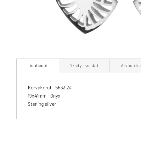
Skip
to
Lisätiedot
Yksityiskohdat
Arvostelu
the
beginning
of
the
Korvakorut - 5533 24
images
19x41mm - Onyx
gallery
Sterling silver