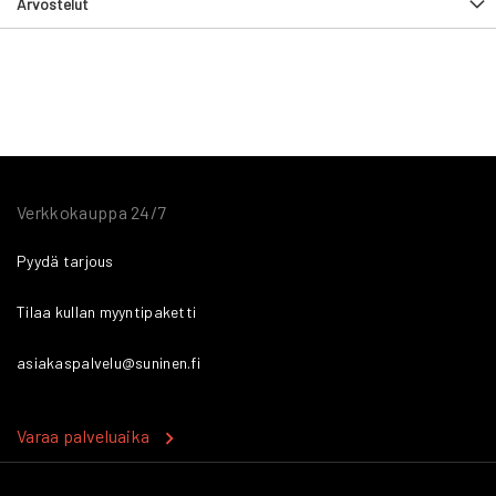
Arvostelut
Verkkokauppa 24/7
Pyydä tarjous
Tilaa kullan myyntipaketti
asiakaspalvelu@suninen.fi
Varaa palveluaika