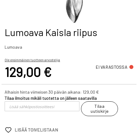
Skip
Lumoava Kaisla riipus
to
the
Lumoava
beginning
of
the
Ole ensimmäinen tuotteen arvostelija
images
129,00 €
EI VARASTOSSA
gallery
Alhaisin hinta viimeisen 30 päivän aikana:
129,00 €
Tilaa ilmoitus mikäli tuotetta on jälleen saatavilla
Tilaa
uutiskirje
LISÄÄ TOIVELISTAAN