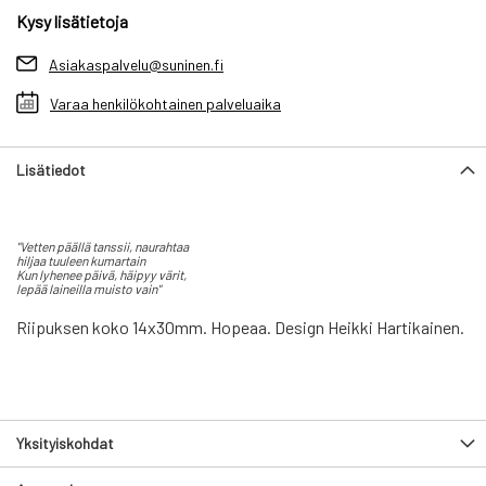
Kysy lisätietoja
Asiakaspalvelu@suninen.fi
Varaa henkilökohtainen palveluaika
Lisätiedot
"Vetten päällä tanssii, naurahtaa
hiljaa tuuleen kumartain
Kun lyhenee päivä, häipyy värit,
lepää laineilla muisto vain"
Riipuksen koko 14x30mm. Hopeaa. Design Heikki Hartikainen.
Yksityiskohdat