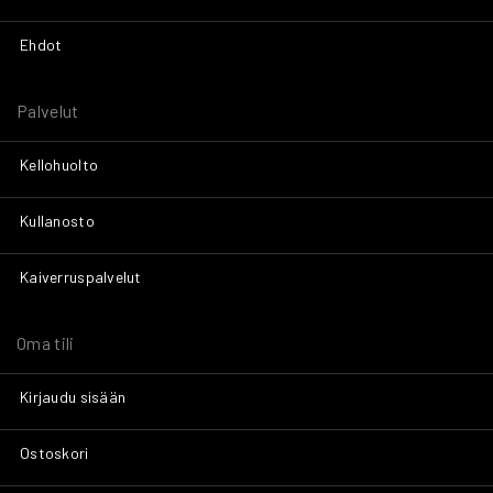
Ehdot
Palvelut
Kellohuolto
Kullanosto
Kaiverruspalvelut
Oma tili
Kirjaudu sisään
Ostoskori