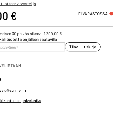
 tuotteen arvostelija
00 €
EI VARASTOSSA
iimeisen 30 päivän aikana:
1 299,00 €
käli tuotetta on jälleen saatavilla
Tilaa uutiskirje
IVELISTAAN
a
velu@suninen.fi
lökohtainen palveluaika