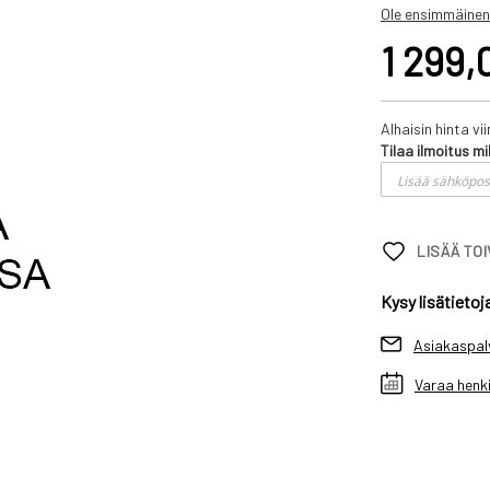
Ole ensimmäinen
1 299,
Alhaisin hinta v
Tilaa ilmoitus mi
LISÄÄ TO
Kysy lisätietoj
Asiakaspal
Varaa henki