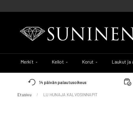
Skip
to
Content
Merkit
Kellot
Korut
Laukut ja
14 päivän palautusoikeus
Etusivu
LU HUNAJA KALVOSINNAPIT
Skip
to
the
end
of