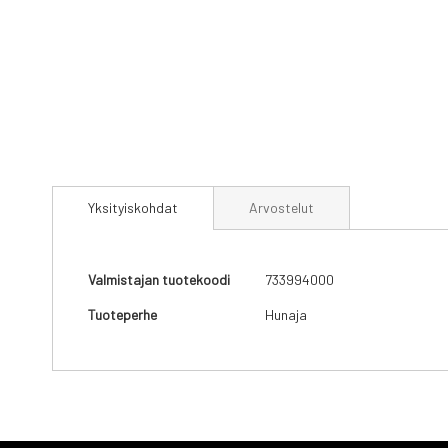
Skip
to
Yksityiskohdat
Arvostelut
the
beginning
of
the
Yksityiskohdat
Valmistajan tuotekoodi
733994000
images
gallery
Tuoteperhe
Hunaja