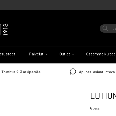
Hak
Haku
 asusteet
Palvelut
Outlet
Ostamme kultaa
Toimitus 2-3 arkipäivää
Apunasi asiantunteva 
LU HU
Guess