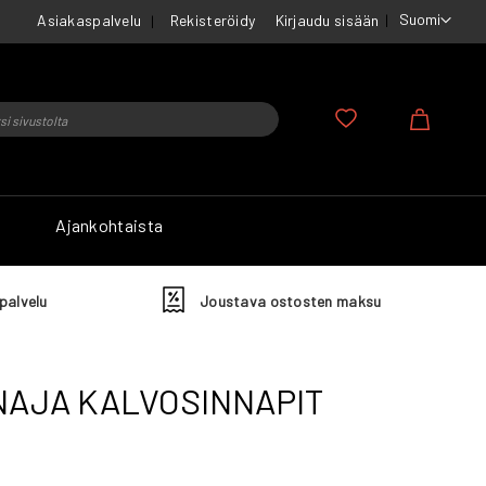
Suomi
Asiakaspalvelu
Rekisteröidy
Kirjaudu sisään
u
Ostosko
Ajankohtaista
palvelu
Joustava ostosten maksu
NAJA KALVOSINNAPIT