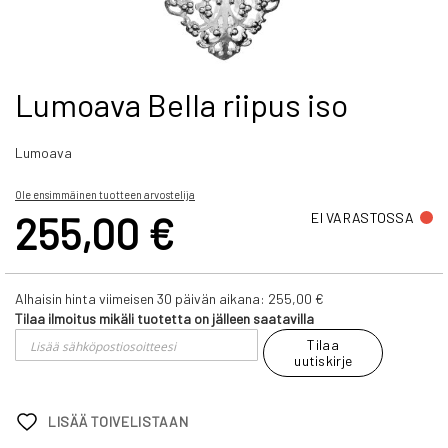
Skip
Lumoava Bella riipus iso
to
the
Lumoava
beginning
of
the
Ole ensimmäinen tuotteen arvostelija
images
255,00 €
EI VARASTOSSA
gallery
Alhaisin hinta viimeisen 30 päivän aikana:
255,00 €
Tilaa ilmoitus mikäli tuotetta on jälleen saatavilla
Tilaa
uutiskirje
LISÄÄ TOIVELISTAAN