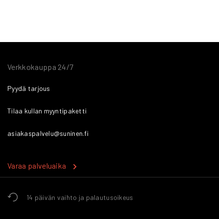
Verkkokauppa 24/7
Pyydä tarjous
Tilaa kullan myyntipaketti
asiakaspalvelu@suninen.fi
Varaa palveluaika
14 päivän vaihto ja palautusoikeus