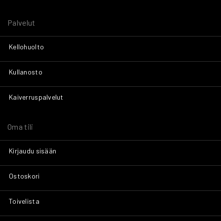
Palvelut
Kellohuolto
Kullanosto
Kaiverruspalvelut
Oma tili
Kirjaudu sisään
Ostoskori
Toivelista