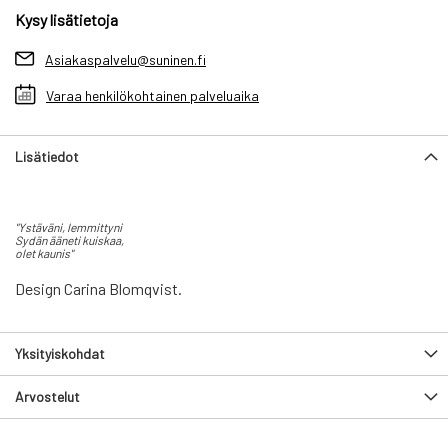
Kysy lisätietoja
Asiakaspalvelu@suninen.fi
Varaa henkilökohtainen palveluaika
Lisätiedot
"Ystäväni, lemmittyni
Sydän ääneti kuiskaa,
olet kaunis"
Design Carina Blomqvist.
Yksityiskohdat
Arvostelut