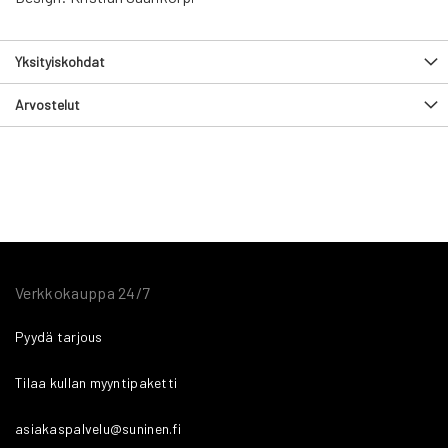
Yksityiskohdat
Arvostelut
Verkkokauppa 24/7
Pyydä tarjous
Tilaa kullan myyntipaketti
asiakaspalvelu@suninen.fi