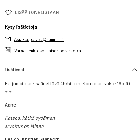
LISÄÄ TOIVELISTAAN
Kysy lisätietoja
Asiakaspalvelu@suninen.fi
Varaa henkilökohtainen palveluaika
Lisätiedot
Ketjun pituus: säädettävä 45/50 cm. Koruosan koko: 16 x 10
mm.
Aarre
Katsos, kätkö sydämen
arvoitus on iäinen
Design: Kristian Saarikorpi