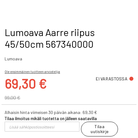
Skip
Lumoava Aarre riipus
to
45/50cm 567340000
the
beginning
of
Lumoava
the
images
gallery
Ole ensimmäinen tuotteen arvostelija
Tarjoushinta
69,30 €
EI VARASTOSSA
99,00 €
Alhaisin hinta viimeisen 30 päivän aikana:
69,30 €
Tilaa ilmoitus mikäli tuotetta on jälleen saatavilla
Tilaa
uutiskirje